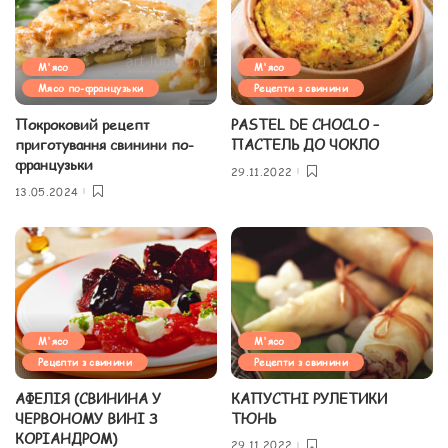
М'ясо
М'ясо
Мясо по-французьки
Рецепти з свинини
Покроковий рецепт
PASTEL DE CHOCLO –
приготування свинини по-
ПАСТЕЛЬ ДО ЧОКЛО
французьки
29.11.2022
13.05.2024
М'ясо
М'ясо
Рецепти з свинини
Рецепти з свинини
АФЕЛІЯ (СВИНИНА У
КАПУСТНІ РУЛЕТИКИ
ЧЕРВОНОМУ ВИНІ З
ТЮНЬ
КОРІАНДРОМ)
29.11.2022