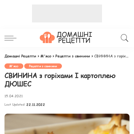
Домашні Рецепти
>
М'ясо
>
Рецепти з свинини
>
СВИНИНА з горіхами І картоплею ДЮШЕС
М'ясо
Рецепти з свинини
СВИНИНА з горіхами І картоплею
ДЮШЕС
15.04.2021
Last Updated:
22.11.2022