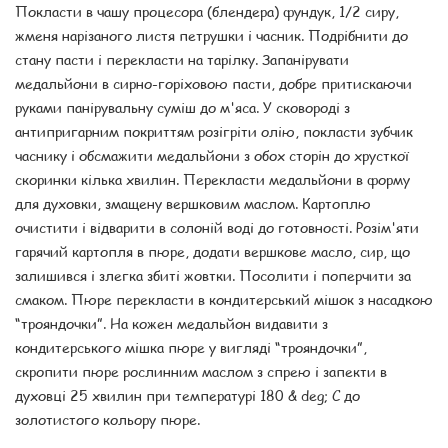
Покласти в чашу процесора (блендера) фундук, 1/2 сиру,
жменя нарізаного листя петрушки і часник. Подрібнити до
стану пасти і перекласти на тарілку. Запанірувати
медальйони в сирно-горіховою пасти, добре притискаючи
руками панірувальну суміш до м'яса. У сковороді з
антипригарним покриттям розігріти олію, покласти зубчик
часнику і обсмажити медальйони з обох сторін до хрусткої
скоринки кілька хвилин. Перекласти медальйони в форму
для духовки, змащену вершковим маслом. Картоплю
очистити і відварити в солоній воді до готовності. Розім'яти
гарячий картопля в пюре, додати вершкове масло, сир, що
залишився і злегка збиті жовтки. Посолити і поперчити за
смаком. Пюре перекласти в кондитерський мішок з насадкою
“трояндочки”. На кожен медальйон видавити з
кондитерського мішка пюре у вигляді “трояндочки”,
скропити пюре рослинним маслом з спрею і запекти в
духовці 25 хвилин при температурі 180 & deg; C до
золотистого кольору пюре.