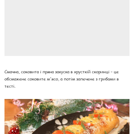
Смачна, соковита і пряна закуска в хрусткій скоринці – це
обсмажене соковите м'ясо, а потім запечене з грибами в
тесті.