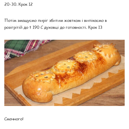
20-30. Крок 12
Потім змащуємо пиріг збитим жовтком і випікаємо в
розігрітій до t 190 С духовці до готовності. Крок 13
Смачного!