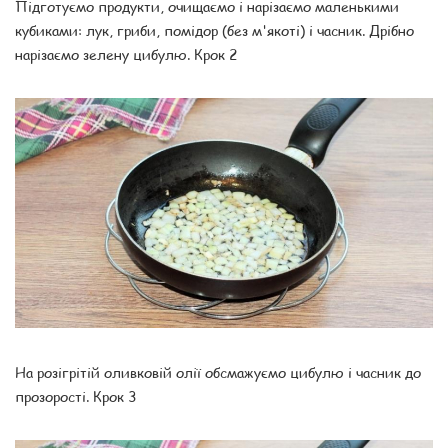
Підготуємо продукти, очищаємо і нарізаємо маленькими
кубиками: лук, гриби, помідор (без м'якоті) і часник. Дрібно
нарізаємо зелену цибулю. Крок 2
На розігрітій оливковій олії обсмажуємо цибулю і часник до
прозорості. Крок 3