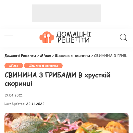
Домашні Рецепти
>
М'ясо
>
Шашлик зі свинини
>
СВИНИНА З ГРИБАМИ В хрусткій скоринці
М'ясо
Шашлик зі свинини
СВИНИНА З ГРИБАМИ В хрусткій
скоринці
13.04.2021
Last Updated:
22.11.2022