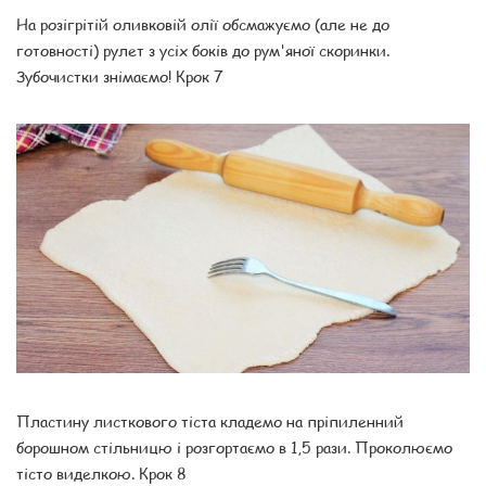
На розігрітій оливковій олії обсмажуємо (але не до
готовності) рулет з усіх боків до рум'яної скоринки.
Зубочистки знімаємо! Крок 7
Пластину листкового тіста кладемо на пріпиленний
борошном стільницю і розгортаємо в 1,5 рази. Проколюємо
тісто виделкою. Крок 8