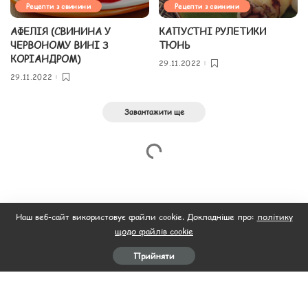
Рецепти з свинини
Рецепти з свинини
АФЕЛІЯ (СВИНИНА У
КАПУСТНІ РУЛЕТИКИ
ЧЕРВОНОМУ ВИНІ З
ТЮНЬ
КОРІАНДРОМ)
29.11.2022
29.11.2022
Завантажити ще
Наш веб-сайт використовує файли cookie. Докладніше про:
політику
щодо файлів cookie
Прийняти
Головна
Пляцок
Рецепти салатів
Рецепти
Відео
М’ясо