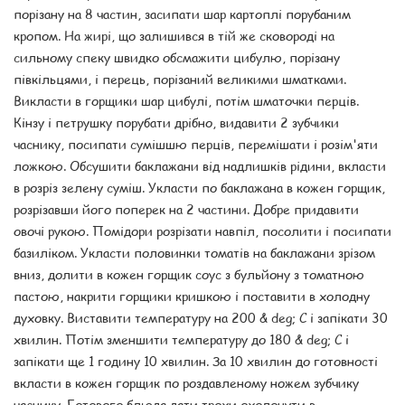
порізану на 8 частин, засипати шар картоплі порубаним
кропом. На жирі, що залишився в тій же сковороді на
сильному спеку швидко обсмажити цибулю, порізану
півкільцями, і перець, порізаний великими шматками.
Викласти в горщики шар цибулі, потім шматочки перців.
Кінзу і петрушку порубати дрібно, видавити 2 зубчики
часнику, посипати сумішшю перців, перемішати і розім'яти
ложкою. Обсушити баклажани від надлишків рідини, вкласти
в розріз зелену суміш. Укласти по баклажана в кожен горщик,
розрізавши його поперек на 2 частини. Добре придавити
овочі рукою. Помідори розрізати навпіл, посолити і посипати
базиліком. Укласти половинки томатів на баклажани зрізом
вниз, долити в кожен горщик соус з бульйону з томатною
пастою, накрити горщики кришкою і поставити в холодну
духовку. Виставити температуру на 200 & deg; C і запікати 30
хвилин. Потім зменшити температуру до 180 & deg; C і
запікати ще 1 годину 10 хвилин. За 10 хвилин до готовності
вкласти в кожен горщик по роздавленому ножем зубчику
часнику. Готового блюда дати трохи охолонути в