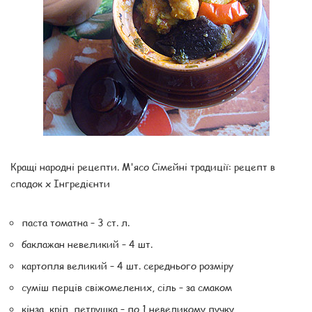
Кращі народні рецепти. М'ясо Сімейні традиції: рецепт в
спадок x Інгредієнти
паста томатна – 3 ст. л.
баклажан невеликий – 4 шт.
картопля великий – 4 шт. середнього розміру
суміш перців свіжомелених, сіль – за смаком
кінза, кріп, петрушка – по 1 невеликому пучку