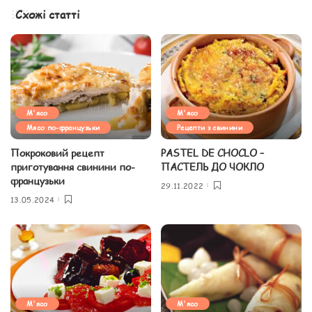
Схожі статті
М'ясо
М'ясо
Мясо по-французьки
Рецепти з свинини
Покроковий рецепт
PASTEL DE CHOCLO –
приготування свинини по-
ПАСТЕЛЬ ДО ЧОКЛО
французьки
29.11.2022
13.05.2024
М'ясо
М'ясо