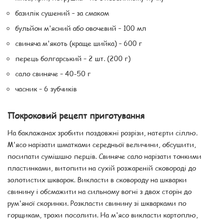
базилік сушений – за смаком
бульйон м'ясний або овочевий – 100 мл
свиняча м'якоть (краще шийка) – 600 г
перець болгарський – 2 шт. (200 г)
сало свиняче – 40-50 г
часник – 6 зубчиків
Покроковий рецепт приготування
На баклажанах зробити поздовжні розрізи, натерти сіллю.
М'ясо нарізати шматками середньої величини, обсушити,
посипати сумішшю перців. Свиняче сало нарізати тонкими
пластинками, витопити на сухій розжареній сковороді до
золотистих шкварок. Викласти в сковороду на шкварки
свинину і обсмажити на сильному вогні з двох сторін до
рум'яної скоринки. Розкласти свинину зі шкварками по
горщикам, трохи посолити. На м'ясо викласти картоплю,