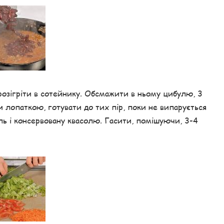
 розігріти в сотейнику. Обсмажити в ньому цибулю, 3
 лопаткою, готувати до тих пір, поки не випарується
сіль і консервовану квасолю. Гасити, помішуючи, 3-4