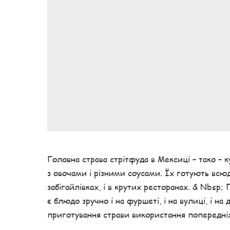
Головна страва стрітфуда в Мексиці – тако – к
з овочами і різними соусами. Їх готують всюд
забігайлівках, і в крутих ресторанах. & Nbsp;
є блюдо зручно і на фуршеті, і на вулиці, і на
приготування страви використання попередні