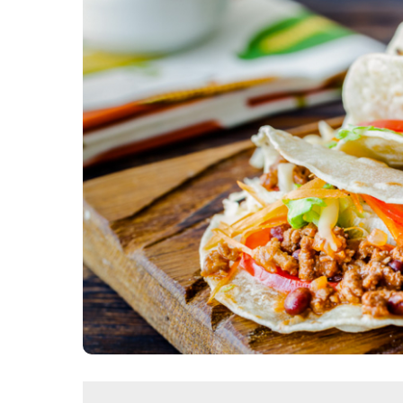
Картопля з м’ясом
Мясо по-французьки
Шинка
Рецепти із фаршу