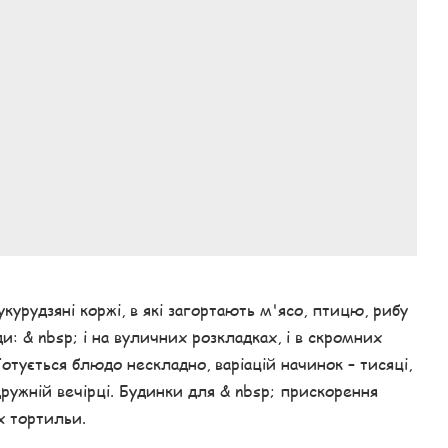
укурудзяні коржі, в які загортають м'ясо, птицю, рибу
и: & nbsp; і на вуличних розкладках, і в скромних
 Готується блюдо нескладно, варіацій начинок – тисяці,
 дружній вечірці. Будинки для & nbsp; прискорення
х тортильи.