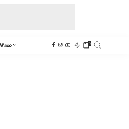
0
М’ясо