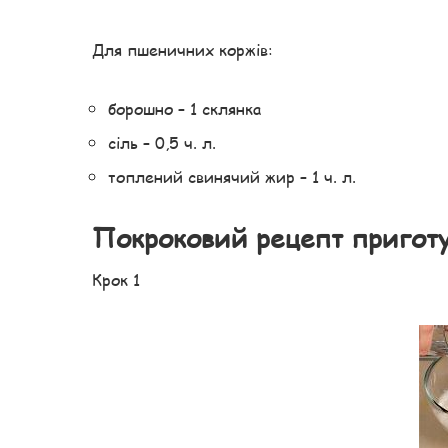
Для пшеничних коржів:
борошно – 1 склянка
сіль – 0,5 ч. л.
топлений свинячий жир – 1 ч. л.
Покроковий рецепт пригот
Крок 1