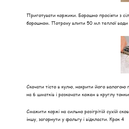
Приготувати коржики. Борошно просіяти з сіл
борошном. Потроху влити 50 мл теплої води і
Скачати тісто в кулю, накрити його вологою г
на 6 шматків і розкачати кожен в круглу тонк
Смажити коржі на сильно розігрітій сухій сков
іншу, загорнути у фольгу і відкласти. Крок 4