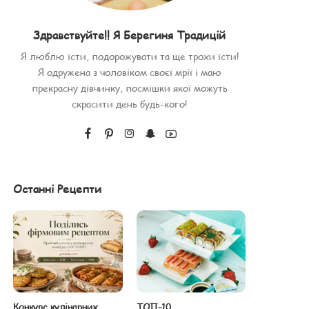
Здравствуйте!! Я Берегиня Традицій
Я люблю їсти, подорожувати та ще трохи їсти!
Я одружена з чоловіком своєї мрії і маю
прекрасну дівчинку, посмішки якої можуть
скрасити день будь-кого!
Останні Рецепти
Конкурс кулінарних
ТОП-10