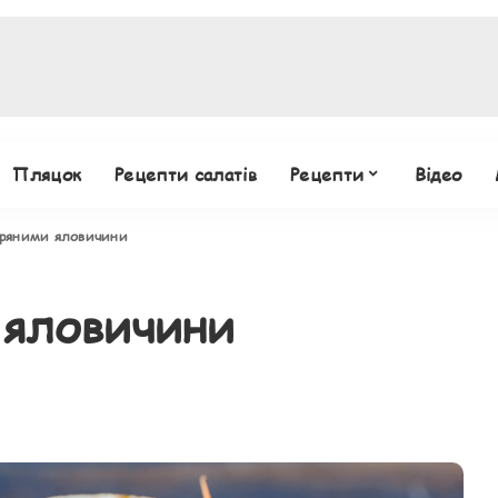
Пляцок
Рецепти салатів
Рецепти
Відео
ряними яловичини
 яловичини