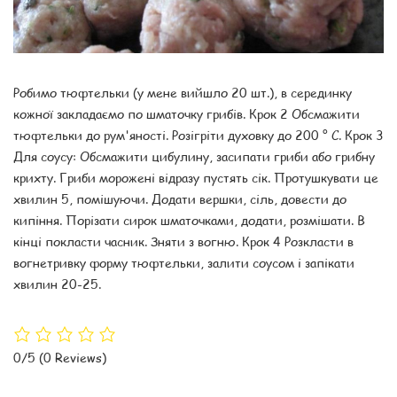
Робимо тюфтельки (у мене вийшло 20 шт.), в серединку
кожної закладаємо по шматочку грибів. Крок 2 Обсмажити
тюфтельки до рум'яності. Розігріти духовку до 200 ° С. Крок 3
Для соусу: Обсмажити цибулину, засипати гриби або грибну
крихту. Гриби морожені відразу пустять сік. Протушкувати це
хвилин 5, помішуючи. Додати вершки, сіль, довести до
кипіння. Порізати сирок шматочками, додати, розмішати. В
кінці покласти часник. Зняти з вогню. Крок 4 Розкласти в
вогнетривку форму тюфтельки, залити соусом і запікати
хвилин 20-25.
0/5
(0 Reviews)