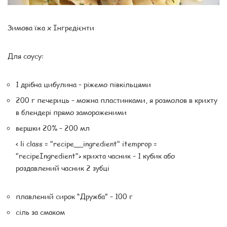
Зимова їжа x Інгредієнти
Для соусу:
1 дрібна цибулина – ріжемо півкільцями
200 г печериць – можна пластинками, я розмолов в крихту
в блендері прямо замороженими
вершки 20% – 200 мл
< li class = "recipe__ingredient" itemprop =
"recipeIngredient"> крихта часник – 1 кубик або
роздавлений часник 2 зубці
плавлений сирок “Дружба” – 100 г
сіль за смаком