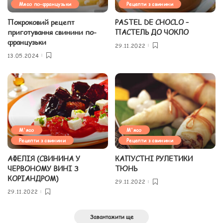
Мясо по-французьки
Рецепти з свинини
Покроковий рецепт
PASTEL DE CHOCLO –
приготування свинини по-
ПАСТЕЛЬ ДО ЧОКЛО
французьки
29.11.2022
13.05.2024
М'ясо
М'ясо
Рецепти з свинини
Рецепти з свинини
АФЕЛІЯ (СВИНИНА У
КАПУСТНІ РУЛЕТИКИ
ЧЕРВОНОМУ ВИНІ З
ТЮНЬ
КОРІАНДРОМ)
29.11.2022
29.11.2022
Завантажити ще