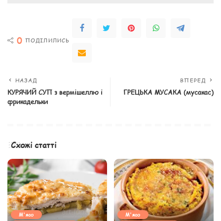
0
ПОДІЛИЛИСЬ
НАЗАД
ВПЕРЕД
КУРЯЧИЙ СУП з вермішеллю і
ГРЕЦЬКА МУСАКА (мусакас)
фрикадельки
Схожі статті
М'ясо
М'ясо