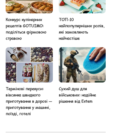
Конкурс кулінарних
ТОП-10
рецептів GOTUIMO:
найпопулярніших ролів,
поділіться фірмовою
які замовляють
стравою
найчастіше
Термінові перекуси:
Сухий душ для
вівсянка швидкого
військових: надійне
приготування в дорозі —
рішення від Estem
приготування у машині,
поїзді, готелі