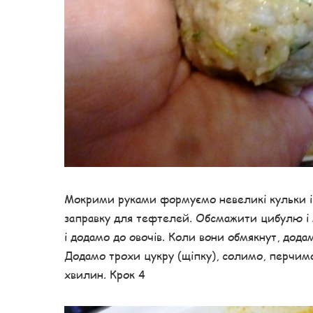
Мокрими руками формуємо невеликі кульки і 
заправку для тефтелей. Обсмажити цибулю і 
і додамо до овочів. Коли вони обмякнут, дода
Додамо трохи цукру (щіпку), солимо, перчим
хвилин. Крок 4