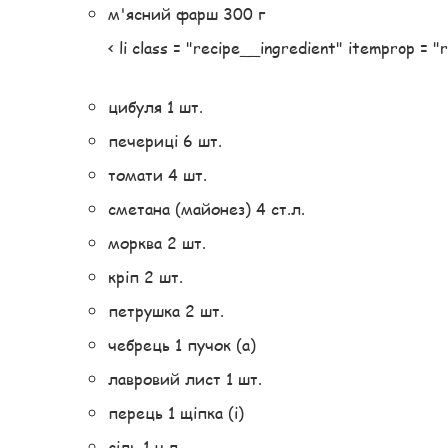
м'ясний фарш 300 г
< li class = "recipe__ingredient" itemprop = 
цибуля 1 шт.
печериці 6 шт.
томати 4 шт.
сметана (майонез) 4 ст.л.
морква 2 шт.
кріп 2 шт.
петрушка 2 шт.
чебрець 1 пучок (а)
лавровий лист 1 шт.
перець 1 щіпка (і)
сіль 1 ч.л..