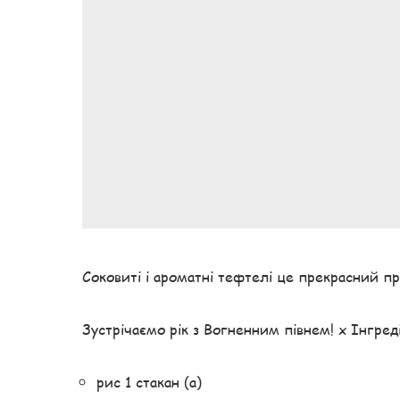
Соковиті і ароматні тефтелі це прекрасний пр
Зустрічаємо рік з Вогненним півнем! x Інгред
рис 1 стакан (а)