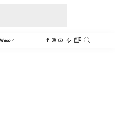
0
М’ясо