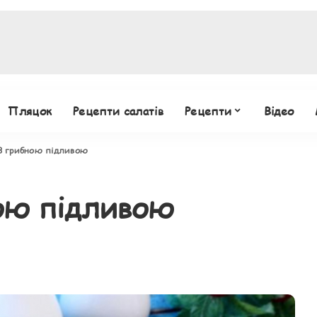
Пляцок
Рецепти салатів
Рецепти
Відео
 грибною підливою
ою підливою