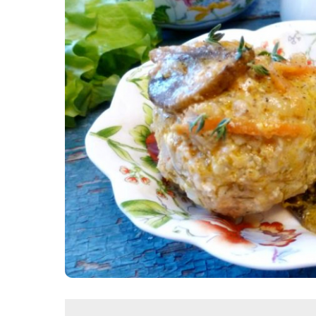
Картопля з м’ясом
Мясо по-французьки
Шинка
Рецепти із фаршу