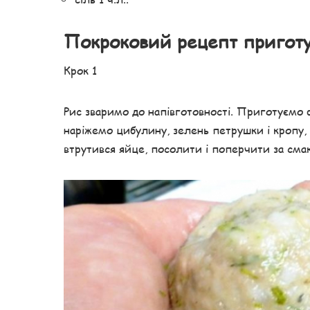
Покроковий рецепт пригот
Крок 1
Рис зваримо до напівготовності. Приготуємо ф
наріжемо цибулину, зелень петрушки і кропу,
втрутився яйце, посолити і поперчити за сма