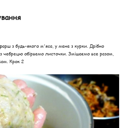
ування
арш з будь-якого м'яса, у мене з курки. Дрібно
 з чебрецю обірвемо листочки. Змішаємо все разом,
ком. Крок 2