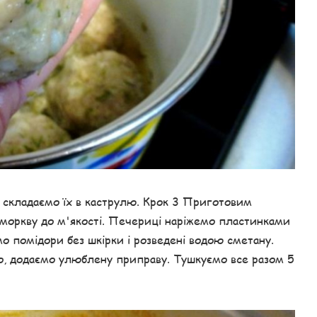
складаємо їх в каструлю. Крок 3 Приготовим
моркву до м'якості. Печериці наріжемо пластинками
мо помідори без шкірки і розведені водою сметану.
о, додаємо улюблену приправу. Тушкуємо все разом 5