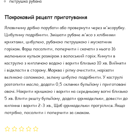
петрушка рубана
Покроковий рецепт приготування
Яловичину дрібно порубати або провернути через м'ясорубку.
Цибулину подрібнити. Змішати рубане м'ясо з хлібними
крихтами, цибулею, рубаною петрушкою і мускатним
горіхом. Фарш посолити, поперчити і скачати з нього 16
маленьких кульок розміром з волоський горіх. Кинути в
каструлю з киплячою водою і варити близько 10 хв. Вийняти
і відкласти в сторону. Морква і ріпку очистити, нарізати
великою соломкою, зелену цибулю подрібнити. У каструлі
розтопити масло, додати 0,5 склянки бульйону і приготовані
овочі. Накрити кришкою і варити на середньому вогні близько
5 хв. Влити решту бульйону, додати фрикадельки, довести до
кипіння і варити 2-3 хв., Щоб фрикадельки прогрілися. Якщо
потрібно, посолити і поперчити за смаком.