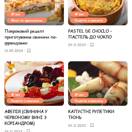
М'ясо
М'ясо
Мясо по-французьки
Рецепти з свинини
Покроковий рецепт
PASTEL DE CHOCLO –
приготування свинини по-
ПАСТЕЛЬ ДО ЧОКЛО
французьки
29.11.2022
13.05.2024
М'ясо
М'ясо
Рецепти з свинини
Рецепти з свинини
АФЕЛІЯ (СВИНИНА У
КАПУСТНІ РУЛЕТИКИ
ЧЕРВОНОМУ ВИНІ З
ТЮНЬ
КОРІАНДРОМ)
29.11.2022
29.11.2022