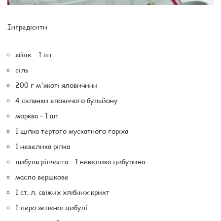
Інгредієнти
яйце – 1 шт
сіль
200 г м'якоті яловичини
4 склянки яловичого бульйону
морква – 1 шт
1 щіпка тертого мускатного горіха
1 невелика ріпка
цибуля ріпчаста – 1 невелика цибулина
масло вершкове
1 ст. л. свіжих хлібних крихт
1 перо зеленої цибулі