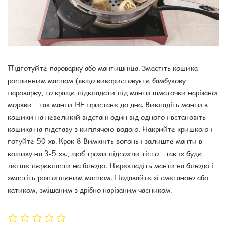
Підготуйте пароварку або мантишніца. Змастіть кошика
рослинним маслом (якщо використовуєте бамбукову
пароварку, то краще підкладати під манти шматочки нарізаної
моркви – так манти НЕ пристане до дна. Викладіть манти в
кошики на невеликій відстані один від одного і встановіть
кошика на підставу з киплячою водою. Накрийте кришкою і
готуйте 50 хв. Крок 8 Вимкніть вогонь і залиште манти в
кошику на 3-5 хв., щоб трохи підсохли тісто – так їх буде
легше перекласти на блюдо. Перекладіть манти на блюдо і
змастіть розтопленим маслом. Подавайте зі сметаною або
катиком, змішаним з дрібно нарізаним часником.