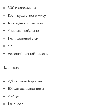
300 г яловичини
150 г курдючного жиру
4 середні картоплини
2 великі цибулини
1 ч. л. меленої зіри
сіль
мелений чорний перець
Для тіста :
2,5 склянки борошна
100 мл холодної води
2 яйця
1 ч. л. солі