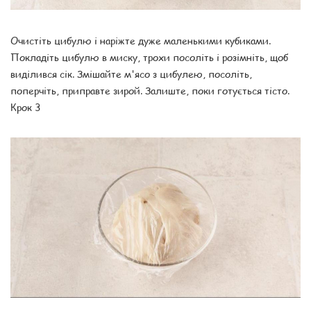
Очистіть цибулю і наріжте дуже маленькими кубиками.
Покладіть цибулю в миску, трохи посоліть і розімніть, щоб
виділився сік. Змішайте м'ясо з цибулею, посоліть,
поперчіть, приправте зирой. Залиште, поки готується тісто.
Крок 3