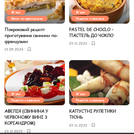
М'ясо
М'ясо
Мясо по-французьки
Рецепти з свинини
Покроковий рецепт
PASTEL DE CHOCLO –
приготування свинини по-
ПАСТЕЛЬ ДО ЧОКЛО
французьки
29.11.2022
13.05.2024
М'ясо
М'ясо
Рецепти з свинини
Рецепти з свинини
АФЕЛІЯ (СВИНИНА У
КАПУСТНІ РУЛЕТИКИ
ЧЕРВОНОМУ ВИНІ З
ТЮНЬ
КОРІАНДРОМ)
29.11.2022
29.11.2022