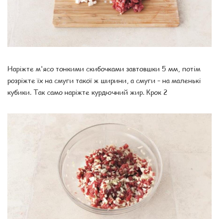
Наріжте м'ясо тонкими скибочками завтовшки 5 мм, потім
розріжте їх на смуги такої ж ширини, а смуги – на маленькі
кубики. Так само наріжте курдючний жир. Крок 2