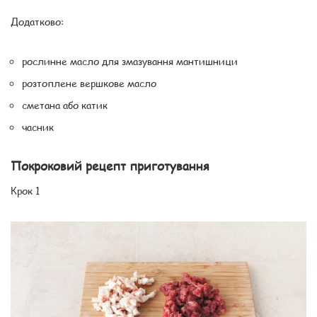
Додатково:
рослинне масло для змазування мантишници
розтоплене вершкове масло
сметана або катик
часник
Покроковий рецепт приготування
Крок 1