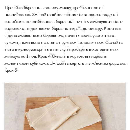
Просійте борошно в велику миску, зробіть в центрі
поглиблення. Змішайте яйце з сіллю і холодною водою і
вилийте в поглиблення в борошні. Почніть замішувати тісто
виделкою, підсипаючи борошно з країв до центру. Коли вся
рідина змішається з борошном, почніть вимішувати тісто
руками, поки воно не стане пружним і еластичним. Скачайте
тісто в кулю, загорніть в плівку і приберіть в холодильник
мінімум на 1 год. Крок 4 Очистіть картопля і наріжте
маленькими кубиками. Змішайте картопля з м'ясним фаршем.
Крок 5