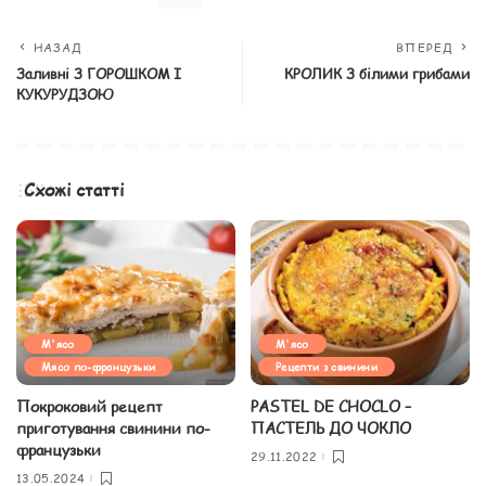
НАЗАД
ВПЕРЕД
Заливні З ГОРОШКОМ І
КРОЛИК З білими грибами
КУКУРУДЗОЮ
Схожі статті
М'ясо
М'ясо
Мясо по-французьки
Рецепти з свинини
Покроковий рецепт
PASTEL DE CHOCLO –
приготування свинини по-
ПАСТЕЛЬ ДО ЧОКЛО
французьки
29.11.2022
13.05.2024