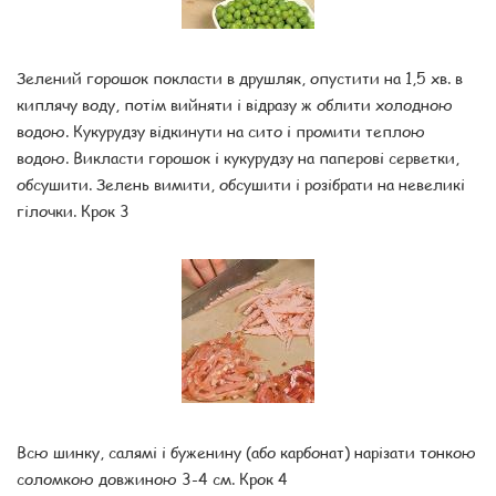
Зелений горошок покласти в друшляк, опустити на 1,5 хв. в
киплячу воду, потім вийняти і відразу ж облити холодною
водою. Кукурудзу відкинути на сито і промити теплою
водою. Викласти горошок і кукурудзу на паперові серветки,
обсушити. Зелень вимити, обсушити і розібрати на невеликі
гілочки. Крок 3
Всю шинку, салямі і буженину (або карбонат) нарізати тонкою
соломкою довжиною 3-4 см. Крок 4