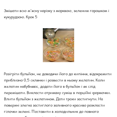
Змішати всю м'ясну нарізку з морквою, зеленим горошком і
кукурудзою. Крок 5
Розігріти бульйон, не доводячи його до кипіння, відокремити
приблизно 0,5 склянки і розвести в ньому желатин. Коли
желатин набубнявіє, додати його в бульйон і як слід
перемішати. Викласти отриману суміш в порційні формочки.
Влити бульйон з желатином. Дати трохи застигнути. На
поверхні злегка застиглого заливного красиво розкласти
гілочки зелені. Поставити в холодильник до повного