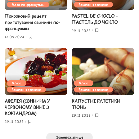
Мясо по-французьки
Рецепти з свинини
Покроковий рецепт
PASTEL DE CHOCLO –
приготування свинини по-
ПАСТЕЛЬ ДО ЧОКЛО
французьки
29.11.2022
13.05.2024
М'ясо
М'ясо
Рецепти з свинини
Рецепти з свинини
АФЕЛІЯ (СВИНИНА У
КАПУСТНІ РУЛЕТИКИ
ЧЕРВОНОМУ ВИНІ З
ТЮНЬ
КОРІАНДРОМ)
29.11.2022
29.11.2022
Завантажити ще