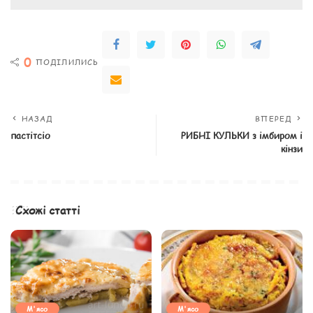
0
ПОДІЛИЛИСЬ
НАЗАД
ВПЕРЕД
пастітсіо
РИБНІ КУЛЬКИ з імбиром і
кінзи
Схожі статті
М'ясо
М'ясо