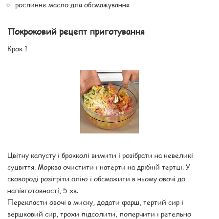
рослинне масло для обсмажування
Покроковий рецепт приготування
Крок 1
Цвітну капусту і брокколі вимити і розібрати на невеликі
суцвіття. Морква очистити і натерти на дрібній тертці. У
сковороді розігріти олію і обсмажити в ньому овочі до
напівготовності, 5 хв.
Перекласти овочі в миску, додати фарш, тертий сир і
вершковий сир, трохи підсолити, поперчити і ретельно