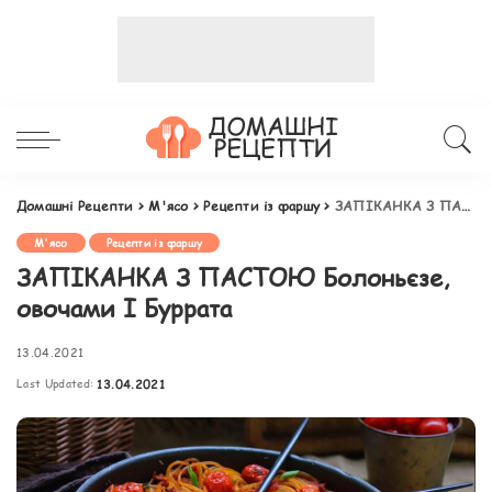
Домашні Рецепти
>
М'ясо
>
Рецепти із фаршу
>
ЗАПІКАНКА З ПАСТОЮ Болоньєзе, овочами І Буррата
М'ясо
Рецепти із фаршу
ЗАПІКАНКА З ПАСТОЮ Болоньєзе,
овочами І Буррата
13.04.2021
Last Updated:
13.04.2021