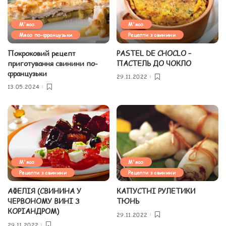
М'ясо
М'ясо
Мясо по-французьки
Рецепти з свинини
Покроковий рецепт
PASTEL DE CHOCLO –
приготування свинини по-
ПАСТЕЛЬ ДО ЧОКЛО
французьки
29.11.2022
13.05.2024
М'ясо
М'ясо
Рецепти з свинини
Рецепти з свинини
АФЕЛІЯ (СВИНИНА У
КАПУСТНІ РУЛЕТИКИ
ЧЕРВОНОМУ ВИНІ З
ТЮНЬ
КОРІАНДРОМ)
29.11.2022
29.11.2022