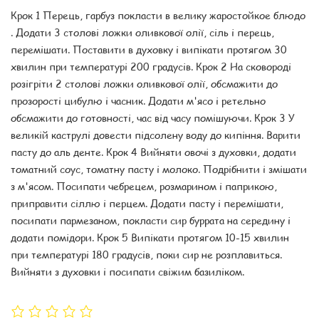
Крок 1 Перець, гарбуз покласти в велику жаростойкое блюдо
. Додати 3 столові ложки оливкової олії, сіль і перець,
перемішати. Поставити в духовку і випікати протягом 30
хвилин при температурі 200 градусів. Крок 2 На сковороді
розігріти 2 столові ложки оливкової олії, обсмажити до
прозорості цибулю і часник. Додати м'ясо і ретельно
обсмажити до готовності, час від часу помішуючи. Крок 3 У
великій каструлі довести підсолену воду до кипіння. Варити
пасту до аль денте. Крок 4 Вийняти овочі з духовки, додати
томатний соус, томатну пасту і молоко. Подрібнити і змішати
з м'ясом. Посипати чебрецем, розмарином і паприкою,
приправити сіллю і перцем. Додати пасту і перемішати,
посипати пармезаном, покласти сир буррата на середину і
додати помідори. Крок 5 Випікати протягом 10-15 хвилин
при температурі 180 градусів, поки сир не розплавиться.
Вийняти з духовки і посипати свіжим базиліком.