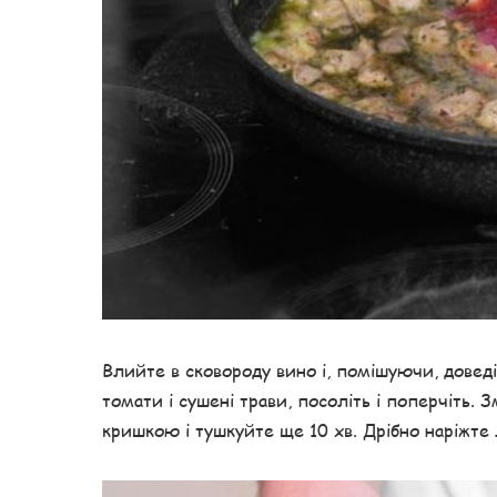
Влийте в сковороду вино і, помішуючи, доведі
томати і сушені трави, посоліть і поперчіть. 
кришкою і тушкуйте ще 10 хв. Дрібно наріжте 