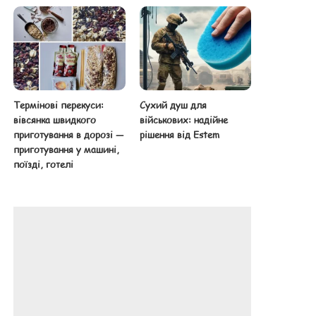
Термінові перекуси:
Сухий душ для
вівсянка швидкого
військових: надійне
приготування в дорозі —
рішення від Estem
приготування у машині,
поїзді, готелі