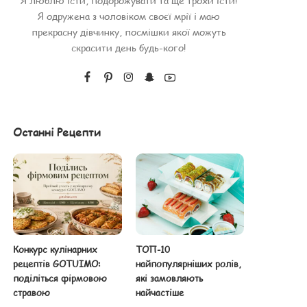
Я люблю їсти, подорожувати та ще трохи їсти!
Я одружена з чоловіком своєї мрії і маю
прекрасну дівчинку, посмішки якої можуть
скрасити день будь-кого!
Останні Рецепти
Конкурс кулінарних
ТОП-10
рецептів GOTUIMO:
найпопулярніших ролів,
поділіться фірмовою
які замовляють
стравою
найчастіше