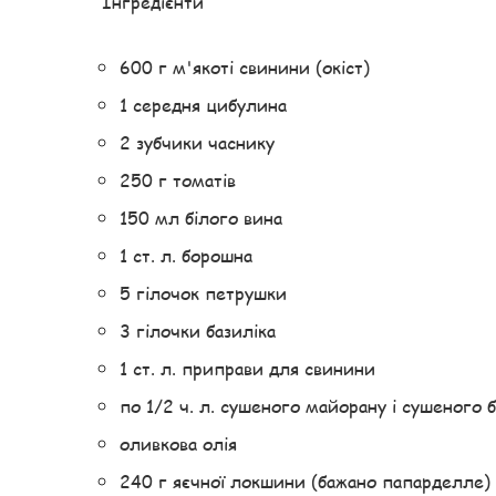
Інгредієнти
600 г м'якоті свинини (окіст)
1 середня цибулина
2 зубчики часнику
250 г томатів
150 мл білого вина
1 ст. л. борошна
5 гілочок петрушки
3 гілочки базиліка
1 ст. л. приправи для свинини
по 1/2 ч. л. сушеного майорану і сушеного б
оливкова олія
240 г яєчної локшини (бажано папарделле)