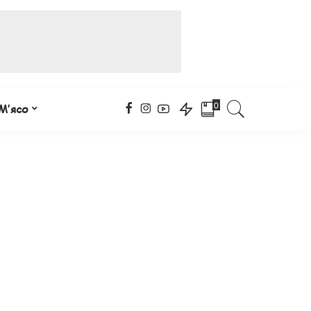
0
М’ясо