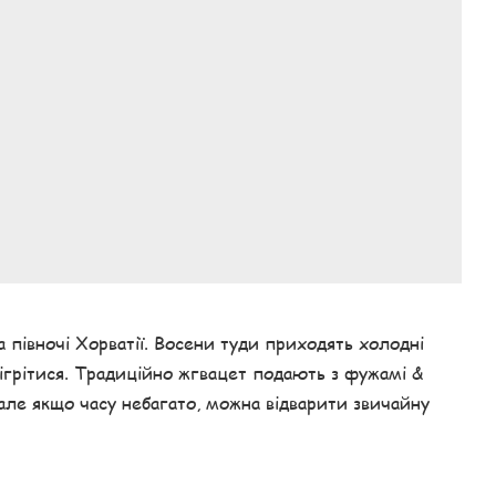
на півночі Хорватії. Восени туди приходять холодні
б зігрітися. Традиційно жгвацет подають з фужамі &
 але якщо часу небагато, можна відварити звичайну