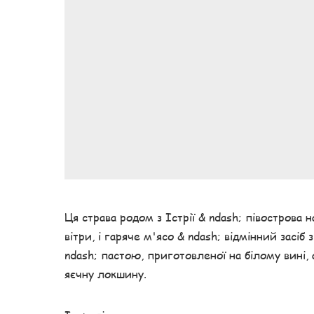
Ця страва родом з Істрії & ndash; півострова 
вітри, і гаряче м'ясо & ndash; відмінний засі
ndash; пастою, приготовленої на білому вині,
яєчну локшину.