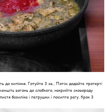
ть до кипіння. Готуйте 3 хв., Потім додайте протерті
Зменшіть вогонь до слабкого, накрийте сковороду
листя базиліка і петрушки і посипте рагу. Крок 3