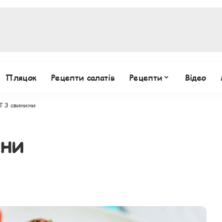
Пляцок
Рецепти салатів
Рецепти
Відео
 З свинини
ини