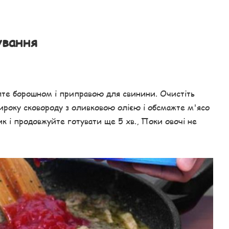
ування
те борошном і приправою для свинини. Очистіть
 широку сковороду з оливковою олією і обсмажте м'ясо
к і продовжуйте готувати ще 5 хв., Поки овочі не