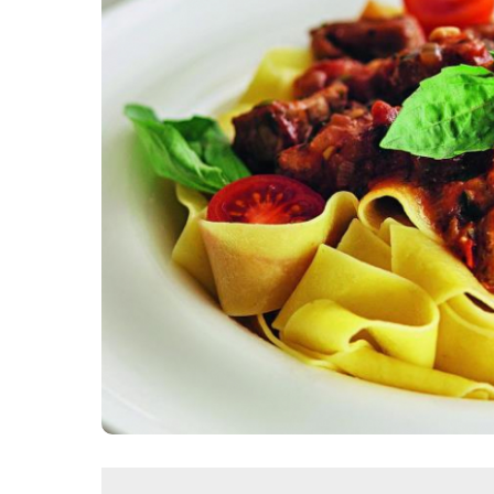
Картопля з м’ясом
Мясо по-французьки
Шинка
Рецепти із фаршу