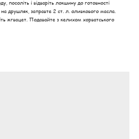
ду, посоліть і відваріть локшину до готовності
е на друшляк, заправте 2 ст. л. оливкового масла.
діть жгвацет. Подавайте з келихом хорватського