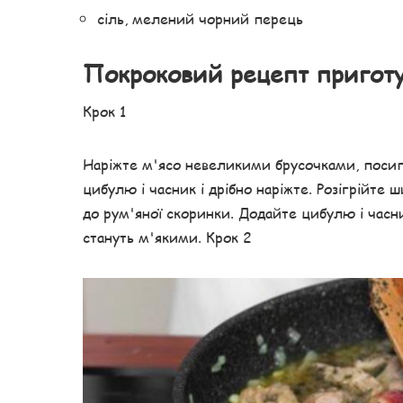
сіль, мелений чорний перець
Покроковий рецепт пригот
Крок 1
Наріжте м'ясо невеликими брусочками, посип
цибулю і часник і дрібно наріжте. Розігрійте
до рум'яної скоринки. Додайте цибулю і часни
стануть м'якими. Крок 2