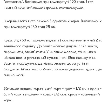
“сховались”. Випікаємо при температурі 190 град. 1 год.
Гарячий корж виймаємо з форми, охолдоджуємо.
З коричневого тіста печемо 2 однакових коржі. Випікаємо їх
при температурі 180 град 25 хв.
Крем. Від 750 мл. молока відлити 1 скл. Розчинити у ній 2 п.
ванільного пудингу. До решта молока додати 1 скл. цукру,
перемішати, закип”ятити. У кипляче молоко, тоненькою
цівкою влити розчинений пудинг, постійно помішуючи.
Варити, помішуючи, ще кілька хвилин до загустіння.
Остудити. М”яке масло збити, по ложці додаючи пудинг, до
пишної маси.
Збираємо пляцок: коричневий корж – крем – 1/2 скл.горіхів –
білий корж з вишнями – крем – 1/2 скл.горіхів – коричневий
корж .