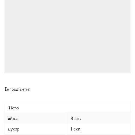
Інгредієнти:
Тісто
яйця
8 шт.
цукор
1 скл.