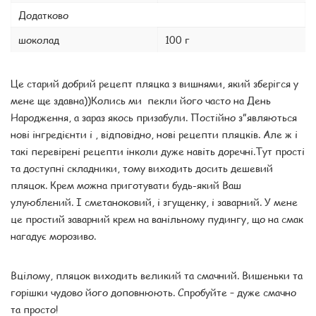
Додатково
шоколад
100 г
Це старий добрий рецепт пляцка з вишнями, який зберігся у
мене ще здавна))Колись ми пекли його часто на День
Народження, а зараз якось призабули. Постійно з”являються
нові інгредієнти і , відповідно, нові рецепти пляцків. Але ж і
такі перевірені рецепти інколи дуже навіть доречні.Тут прості
та доступні складники, тому виходить досить дешевий
пляцок. Крем можна приготувати будь-який Ваш
улуюблений. І сметаноковий, і згущенку, і заварний. У мене
це простий заварний крем на ванільному пудингу, що на смак
нагадує морозиво.
Вцілому, пляцок виходить великий та смачний. Вишеньки та
горішки чудово його доповнюють. Спробуйте – дуже смачно
та просто!