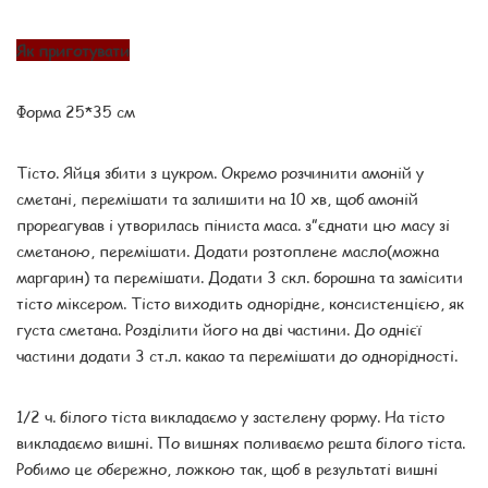
Як приготувати
Форма 25*35 см
Тісто. Яйця збити з цукром. Окремо розчинити амоній у
сметані, перемішати та залишити на 10 хв, щоб амоній
прореагував і утворилась піниста маса. з”єднати цю масу зі
сметаною, перемішати. Додати розтоплене масло(можна
маргарин) та перемішати. Додати 3 скл. борошна та замісити
тісто міксером. Тісто виходить однорідне, консистенцією, як
густа сметана. Розділити його на дві частини. До однієї
частини додати 3 ст.л. какао та перемішати до однорідності.
1/2 ч. білого тіста викладаємо у застелену форму. На тісто
викладаємо вишні. По вишнях поливаємо решта білого тіста.
Робимо це обережно, ложкою так, щоб в результаті вишні