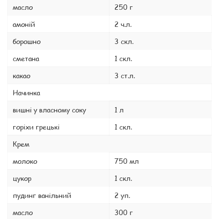
масло
250 г
амоній
2 ч.л.
борошно
3 скл.
сметана
1 скл.
какао
3 ст.л.
Начинка
вишні у власному соку
1 л
горіхи грецькі
1 скл.
Крем
молоко
750 мл
цукор
1 скл.
пудинг ванільний
2 уп.
масло
300 г