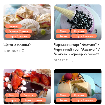
Корисні
Рецепти Пляцок
Відео
Рецепти
Торти і пляцки
Торти
Торти і пляцки
Що таке пляцки?
Чорничний торт “Аметист” /
Черничный торт “Аметист” /
13.05.2024
Чіз-кейк з чорницею рецепт
10.03.2021
Відео
Рецепти
Відео
Рецепти
Торти
Торти і пляцки
Торти
Торти і пляцки