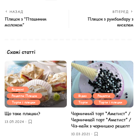
НАЗАД
ВПЕРЕД
Пляцок з “Пташиним
Пляцок з румбамбару з
молоком”
киселем
Схожі статті
Корисні
Рецепти Пляцок
Відео
Рецепти
Торти і пляцки
Торти
Торти і пляцки
Що таке пляцки?
Чорничний торт “Аметист” /
Черничный торт “Аметист” /
13.05.2024
Чіз-кейк з чорницею рецепт
10.03.2021