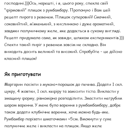
господині.)))Ось, нарешті, і я, цього року, спекла свій
“фірмовий” пляцок з румбамбару. Пропоную і Вам цей
рецепт пирога з ревенем. Пляцок суперовий! Смачний,
соковийтий, м’якенький, з кислинкою і дуже ароматний,
завдяки полуничному желе, яке додається в сухому вигляді.
Рецепт придумала сама, як завжди, шляхом експериментів.)))
Спекти такий пиріг з ревенем зовсім не складно. Він
виходить досить великий та високий. Спробуйте – це дійсно
класний пляцок!
Як приготувати
Маргарин посікти з мукою+порошок до печива. Додати 1 скл.
цукру, 4 жовтки, 1 скл. кефіру та замісити тісто. Викласти у
змащену форму, рівномірно розподілити. Змастити негрубим
шаром варення. У мене було варення з румбамбамбару, добре
також додати клубнічне варення, хоча можна будь-яке.
Румбамбар порізати шматочками ~5см. Вмокнути у сухе
полуничне желе і викласти на пляцок. Якщо желе