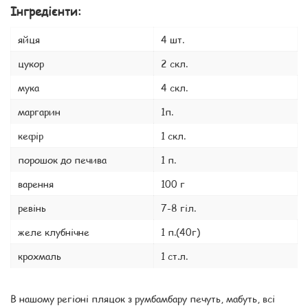
Інгредієнти:
яйця
4 шт.
цукор
2 скл.
мука
4 скл.
маргарин
1п.
кефір
1 скл.
порошок до печива
1 п.
варення
100 г
ревінь
7-8 гіл.
желе клубнічне
1 п.(40г)
крохмаль
1 ст.л.
В нашому регіоні пляцок з румбамбару печуть, мабуть, всі