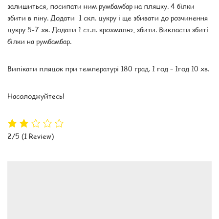
залишиться, посипати ним румбамбар на пляцку. 4 білки
збити в піну. Додати 1 скл. цукру і ще збивати до розчинення
цукру 5-7 хв. Додати 1 ст.л. крохмалю, збити. Викласти збиті
білки на румбамбар.
Випікати пляцок при температурі 180 град. 1 год – 1год 10 хв.
Насолоджуйтесь!
2/5
(1 Review)