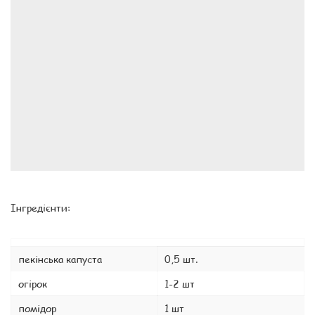
Інгредієнти:
пекінська капуста
0,5 шт.
огірок
1-2 шт
помідор
1 шт