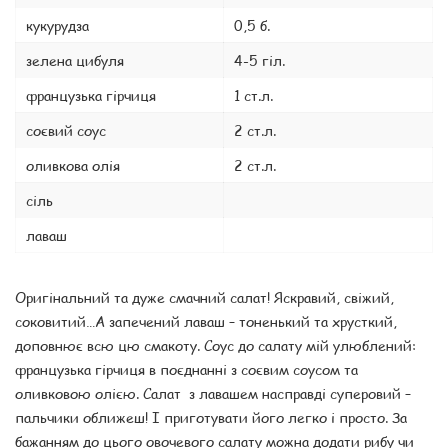
кукурудза
0,5 б.
зелена цибуля
4-5 гіл.
французька гірчиця
1 ст.л.
соєвий соус
2 ст.л.
оливкова олія
2 ст.л.
сіль
лаваш
Оригінальний та дуже смачний салат! Яскравий, свіжий,
соковитий…А запечений лаваш – тоненький та хрусткий,
доповнює всю цю смакоту. Соус до салату мій улюблений:
французька гірчиця в поєднанні з соєвим соусом та
оливковою олією. Салат з лавашем насправді суперовий –
пальчики оближеш! І приготувати його легко і просто. За
бажанням до цього овочевого салату можна додати рибу чи