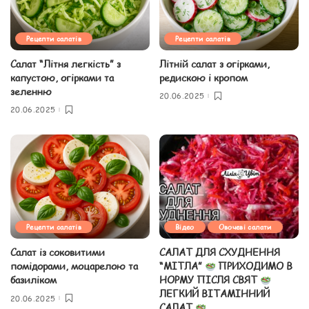
Рецепти салатів
Рецепти салатів
Салат “Літня легкість” з
Літній салат з огірками,
капустою, огірками та
редискою і кропом
зеленню
20.06.2025
20.06.2025
Рецепти салатів
Відео
Овочеві салати
Салат із соковитими
САЛАТ ДЛЯ СХУДНЕННЯ
помідорами, моцарелою та
“МІТЛА”
ПРИХОДИМО В
базиліком
НОРМУ ПІСЛЯ СВЯТ
ЛЕГКИЙ ВІТАМІННИЙ
20.06.2025
САЛАТ