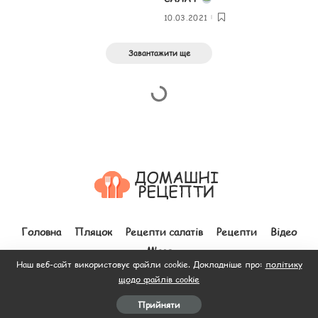
10.03.2021
Завантажити ще
Головна
Пляцок
Рецепти салатів
Рецепти
Відео
М’ясо
Наш веб-сайт використовує файли cookie. Докладніше про:
політику
щодо файлів cookie
© 2012–2026 Всі права захищено. Зроблено з
до людей.
Прийняти