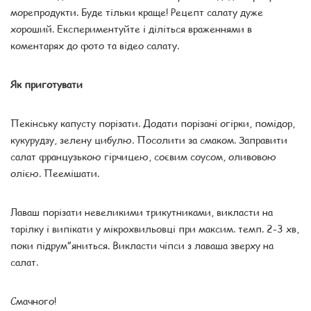
морепродукти. Буде тільки краще! Рецепт салату дуже
хороший. Експериментуйте і діліться враженнями в
коментарях до фото та відео салату.
Як приготувати
Пекінську капусту порізати. Додати порізані огірки, помідор,
кукурудзу, зелену цибулю. Посолити за смаком. Заправити
салат французькою гірчицею, соєвим соусом, оливовою
олією. Пеемішати.
Лаваш порізати невеликими трикутниками, викласти на
тарілку і випікати у мікрохвильовці при максим. темп. 2-3 хв,
поки підрум”яниться. Викласти чіпси з лаваша зверху на
салат.
Смачного!