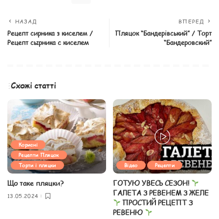
НАЗАД
ВПЕРЕД
Рецепт сирника з киселем /
Пляцок “Бандерівський” / Торт
Рецепт сырника с киселем
“Бандеровский”
Схожі статті
Корисні
Рецепти Пляцок
Торти і пляцки
Відео
Рецепти
Що таке пляцки?
ГОТУЮ УВЕСЬ СЕЗОН!
ГАЛЕТА З РЕВЕНЕМ З ЖЕЛЕ
13.05.2024
ПРОСТИЙ РЕЦЕПТ З
РЕВЕНЮ