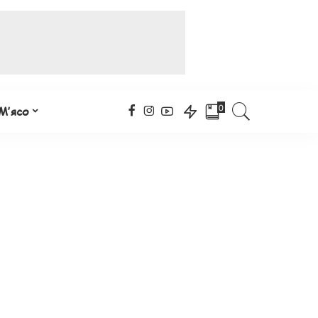
0
М’ясо