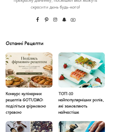
прекрасну дівчинку, посмішки якої можуть
скрасити день будь-кого!
Останні Рецепти
Конкурс кулінарних
ТОП-10
рецептів GOTUIMO:
найпопулярніших ролів,
поділіться фірмовою
які замовляють
стравою
найчастіше