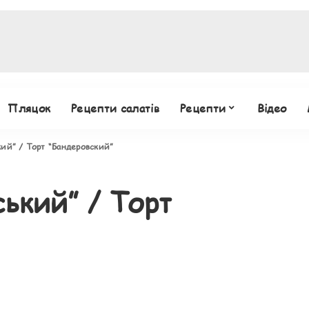
Пляцок
Рецепти салатів
Рецепти
Відео
кий” / Торт “Бандеровский”
ький” / Торт