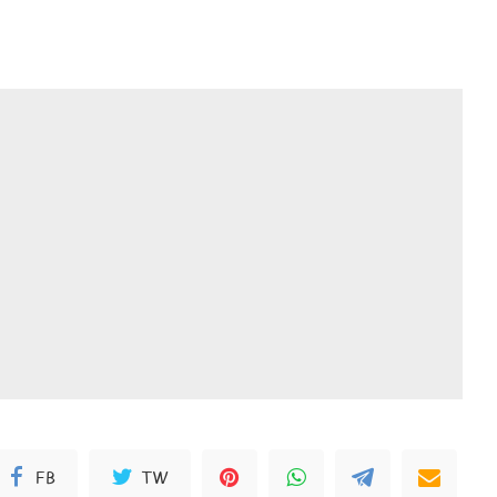
FB
TW