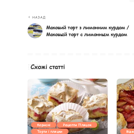
НАЗАД
Маковий торт з лимонним курдом /
Маковый торт с лимонным курдом
Схожі статті
Корисні
Рецепти Пляцок
Торти і пляцки
Віде