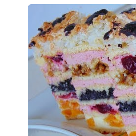
Картопля з м’ясом
Мясо по-французьки
Шинка
Рецепти із фаршу