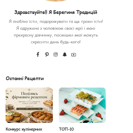
Здравствуйте!! Я Берегиня Традицій
Я люблю їсти, подорожувати та ще трохи їсти!
Я одружена з чоловіком своєї мрії і маю
прекрасну дівчинку, посмішки якої можуть
скрасити день будь-кого!
Останні Рецепти
Конкурс кулінарних
ТОП-10