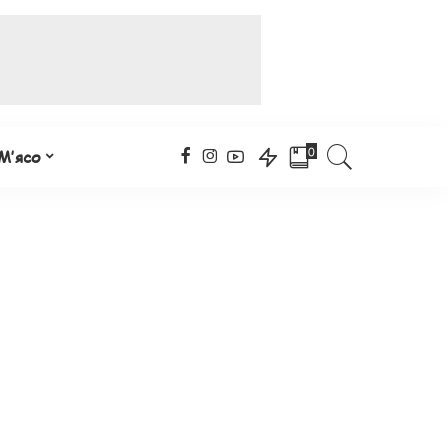
0
М’ясо