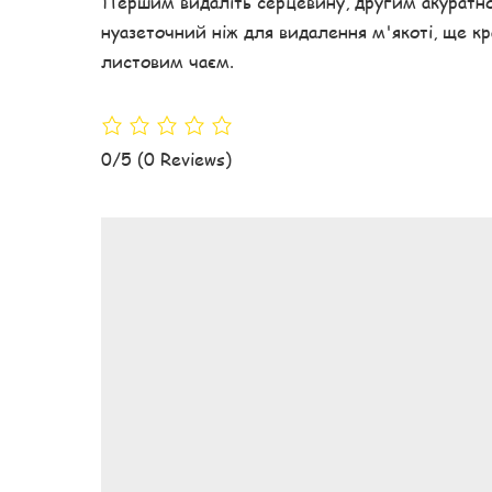
Першим видаліть серцевину, другим акуратно в
нуазеточний ніж для видалення м'якоті, ще к
листовим чаєм.
0/5
(0 Reviews)