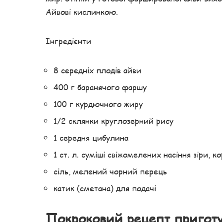
Айвові кислинкою.
Інгредієнти
8 середніх плодів айви
400 г баранячого фаршу
100 г курдючного жиру
1/2 склянки круглозерний рису
1 середня цибулина
1 ст. л. суміші свіжомелених насіння зіри, 
сіль, мелений чорний перець
катик (сметана) для подачі
Покроковий рецепт пригот