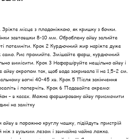
. Зріжте місце з плодоніжкою, як кришку з бочки.
тінки завтовшки 8-10 мм. Оброблену айву залийте
оті потемніти. Крок 2 Курдючний жир наріжте дуже
 само. Рис промийте. Змішайте фарш, курдючний
тельно вимісити. Крок 3 Нафаршіруйте нещільно айву і
 айву окропом так, щоб вода закривала її на 1,5-2 см.
альному вогні 40-45 хв. Крок 5 Після закінчення
осоліть і поперчіть. Крок 6 Подавайте окремо:
ьйон – в касах. Можна фаршировану айву присмачити
ині на замітку
 айву в порожню круглу чашку, підійдуть пристрій
 ніж з вузьким лезом і звичайна чайна ложка.