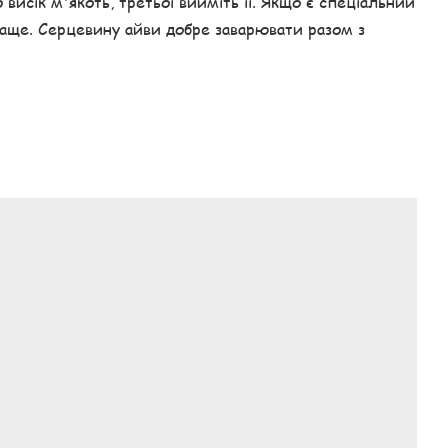
исік м'якоть, третьої вийміть її. Якщо є спеціальний
раще. Серцевину айви добре заварювати разом з