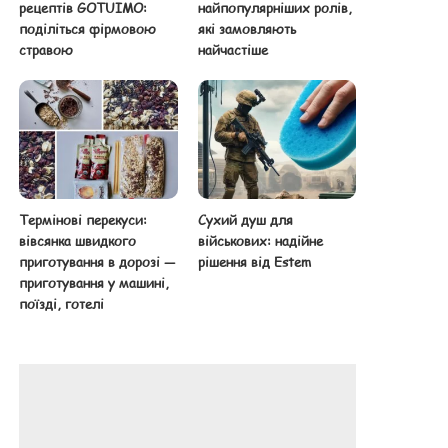
рецептів GOTUIMO:
найпопулярніших ролів,
поділіться фірмовою
які замовляють
стравою
найчастіше
Термінові перекуси:
Сухий душ для
вівсянка швидкого
військових: надійне
приготування в дорозі —
рішення від Estem
приготування у машині,
поїзді, готелі