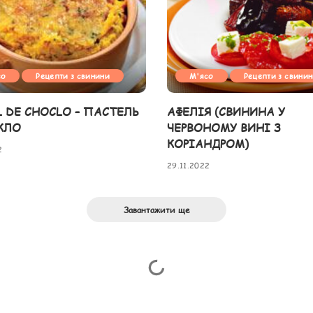
со
Рецепти з свинини
М'ясо
Рецепти з свини
L DE CHOCLO – ПАСТЕЛЬ
АФЕЛІЯ (СВИНИНА У
КЛО
ЧЕРВОНОМУ ВИНІ З
КОРІАНДРОМ)
2
29.11.2022
Завантажити ще