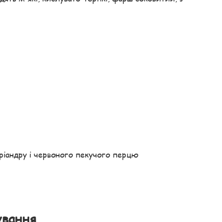
коріандру і червоного пекучого перцю
ування