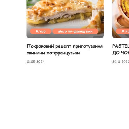
М'ясо
Мясо по-французьки
М'я
Покроковий рецепт приготування
PASTE
свинини по-французьки
ДО ЧО
13.05.2024
29.11.202