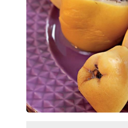
Картопля з м’ясом
Мясо по-французьки
Шинка
Рецепти із фаршу