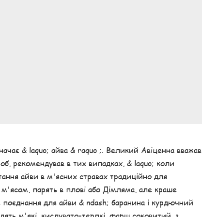
начає & laquo; айва & raquo ;. Великий Авіценна вважав
ороб, рекомендував в тих випадках, & laquo; коли
ання айви в м'ясних стравах традиційно для
з м'ясом, парять в плові або Дімляма, але краше
 поєднання для айви & ndash; баранина і курдючний
дять м'які, кислувато-терпкі, фарш соковитий, з