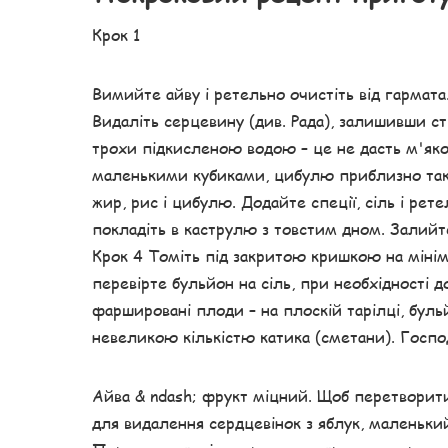
Крок 1
Вимийте айву і ретельно очистіть від гармата
Видаліть серцевину (див. Рада), залишивши с
трохи підкисленою водою – це не дасть м'як
маленькими кубиками, цибулю приблизно так
жир, рис і цибулю. Додайте спеції, сіль і ре
покладіть в каструлю з товстим дном. Залийте
Крок 4 Томіть під закритою кришкою на мінім
перевірте бульйон на сіль, при необхідності д
фаршировані плоди – на плоскій тарілці, бул
невеликою кількістю катика (сметани). Господ
Айва & ndash; фрукт міцний. Щоб перетворити
для видалення сердцевінок з яблук, маленький