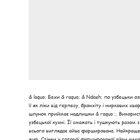
& laquo; Бехи & raquo; & Ndash; по узбецьки оз
її як ліки від герпесу, бронхіту і ниркових хв
шлунок приймає надлишки & raquo ;. Використ
узбецької кухні. Її смажать і тушкують разом 
всього виглядає айва фарширована. Найкраще
жир. Стінки у готової фаршированої айви вихо