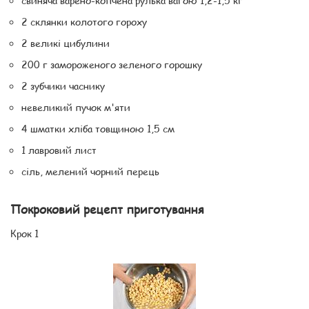
свиняча варено-копчена рулька вагою 1,2-1,5 кг
2 склянки колотого гороху
2 великі цибулини
200 г замороженого зеленого горошку
2 зубчики часнику
невеликий пучок м'яти
4 шматки хліба товщиною 1,5 см
1 лавровий лист
сіль, мелений чорний перець
Покроковий рецепт приготування
Крок 1