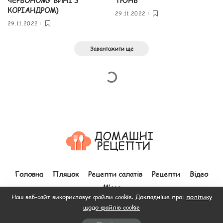
ЧЕРВОНОМУ ВИНІ З
ТЮНЬ
КОРІАНДРОМ)
29.11.2022
29.11.2022
Завантажити ще
Головна
Пляцок
Рецепти салатів
Рецепти
Відео
М’ясо
Наш веб-сайт використовує файли cookie. Докладніше про:
політику
щодо файлів cookie