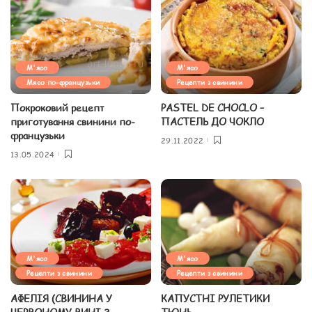
М'ясо
М'ясо
Мясо по-французьки
Рецепти з свинини
Покроковий рецепт
PASTEL DE CHOCLO –
приготування свинини по-
ПАСТЕЛЬ ДО ЧОКЛО
французьки
29.11.2022
13.05.2024
М'ясо
М'ясо
Рецепти з свинини
Рецепти з свинини
АФЕЛІЯ (СВИНИНА У
КАПУСТНІ РУЛЕТИКИ