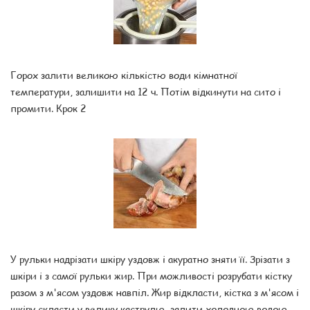
Горох залити великою кількістю води кімнатної
температури, залишити на 12 ч. Потім відкинути на сито і
промити. Крок 2
У рульки надрізати шкіру уздовж і акуратно зняти її. Зрізати з
шкіри і з самої рульки жир. При можливості розрубати кістку
разом з м'ясом уздовж навпіл. Жир відкласти, кістка з м'ясом і
шкіру скласти у велику каструлю, залити холодною водою