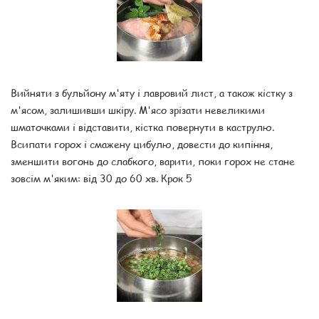
Вийняти з бульйону м'яту і лавровий лист, а також кістку з
м'ясом, залишивши шкіру. М'ясо зрізати невеликими
шматочками і відставити, кістка повернути в каструлю.
Всипати горох і смажену цибулю, довести до кипіння,
зменшити вогонь до слабкого, варити, поки горох не стане
зовсім м'яким: від 30 до 60 хв. Крок 5