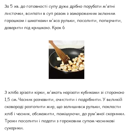
За 5 хв. до готовності супу дуже дрібно порубати м'ятні
листочки, всипати в суп разом з замороженим зеленим
горошком і шматками м'яса рульки, посолити, поперчити,
доварити під кришкою. Крок 6
З хліба зрізати кірки, м'якоть нарізати кубиками зі стороною
1,5 см. Часник розчавити, очистити і подрібнити. У великій
сковороді розтопити жир, що залишився рульки, покласти
хліб і часник, обсмажити, помішуючи, до рум'яної скоринки.
Трохи посолити і подати з гороховим супом часникові
сухарики.