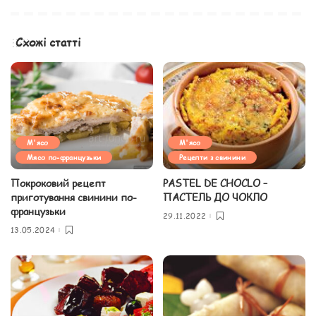
Схожі статті
М'ясо
М'ясо
Мясо по-французьки
Рецепти з свинини
Покроковий рецепт
PASTEL DE CHOCLO –
приготування свинини по-
ПАСТЕЛЬ ДО ЧОКЛО
французьки
29.11.2022
13.05.2024