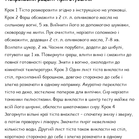
Крок 1 Тісто розморозити згідно з інструкцією на упаковці.
Крок 2 Фарш обсмажити з 2 ст. л. оливкового масла на
сильному вогні, 5 хв. Вийняти його за допомогою шумівки,
сковороду не мити. Лук очистити, нарізати соломкою і
обсмажити, додавши 2 ст. л. оливкового масла, 7-8 хв.
Всипати цукор, 2 хв. Часник порубати, додати до цибулі,
готувати ще 1 хв. Повернути фарш, влити вино і смажити до
повної готовності фаршу. Зняти з вогню, охолодити до
кімнатної температури. Крок 3 Один лист тіста викласти на
стіл, присипаний борошном, довгою стороною до себе і
злегка розкачати в одному напрямку. Акуратно перекласти
тісто на деко, застелене папером для випічки. Сир нарізати
тонкими пелюстками. Фарш викласти в центр тесту майже по
всій його ширині, обкласти шматочками сиру. Крок 4
Загорнути вільні краї тіста внахлест – спочатку знизу і зверху,
а потім праворуч і ліворуч. Змочити пиріг невеликою
кількістю води. Другий лист тіста також викласти на стіл,
короткою стороною до себе і злегка розкачати в одному