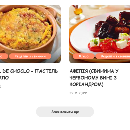
со
Рецепти з свинини
М'ясо
Рецепти з свини
L DE CHOCLO – ПАСТЕЛЬ
АФЕЛІЯ (СВИНИНА У
КЛО
ЧЕРВОНОМУ ВИНІ З
КОРІАНДРОМ)
2
29.11.2022
Завантажити ще