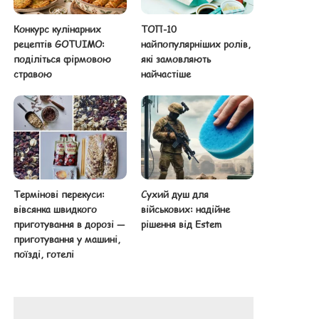
Конкурс кулінарних
ТОП-10
рецептів GOTUIMO:
найпопулярніших ролів,
поділіться фірмовою
які замовляють
стравою
найчастіше
Термінові перекуси:
Сухий душ для
вівсянка швидкого
військових: надійне
приготування в дорозі —
рішення від Estem
приготування у машині,
поїзді, готелі