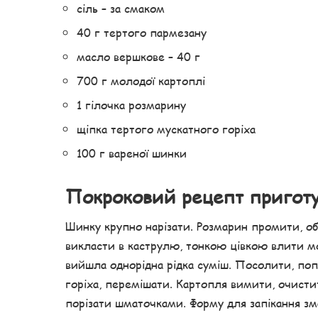
сіль – за смаком
40 г тертого пармезану
масло вершкове – 40 г
700 г молодої картоплі
1 гілочка розмарину
щіпка тертого мускатного горіха
100 г вареної шинки
Покроковий рецепт пригот
Шинку крупно нарізати. Розмарин промити, об
викласти в каструлю, тонкою цівкою влити 
вийшла однорідна рідка суміш. Посолити, поп
горіха, перемішати. Картопля вимити, очисти
порізати шматочками. Форму для запікання з