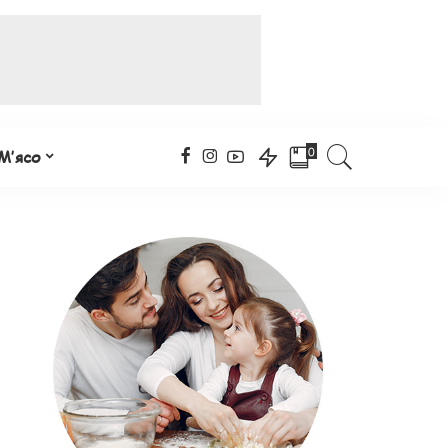
0
М’ясо