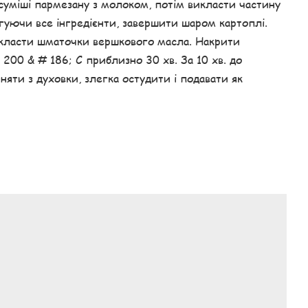
суміші пармезану з молоком, потім викласти частину
уючи все інгредієнти, завершити шаром картоплі.
окласти шматочки вершкового масла. Накрити
200 & # 186; С приблизно 30 хв. За 10 хв. до
няти з духовки, злегка остудити і подавати як