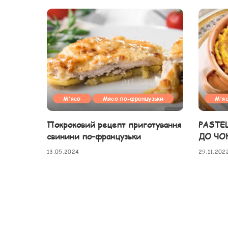
М'ясо
Мясо по-французьки
М'я
Покроковий рецепт приготування
PASTE
свинини по-французьки
ДО ЧО
13.05.2024
29.11.202