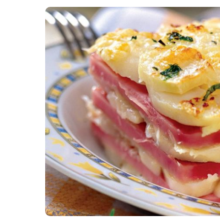
Картопля з м’ясом
Мясо по-французьки
Шинка
Рецепти із фаршу