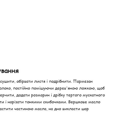
ування
сушити, обірвати листя і подрібнити. Пармезан
молоко, постійно помішуючи дерев'яною ложкою, щоб
ерчити, додати розмарин і дрібку тертого мускатного
ти і нарізати тонкими скибочками. Вершкове масло
мастити частиною масла, на дно викласти шар