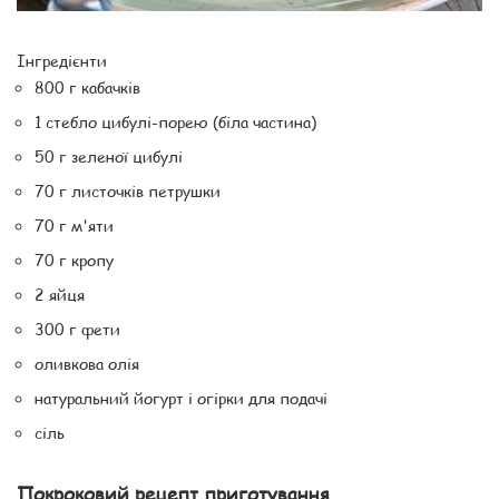
Інгредієнти
800 г кабачків
1 стебло цибулі-порею (біла частина)
50 г зеленої цибулі
70 г листочків петрушки
70 г м'яти
70 г кропу
2 яйця
300 г фети
оливкова олія
натуральний йогурт і огірки для подачі
сіль
Покроковий рецепт приготування