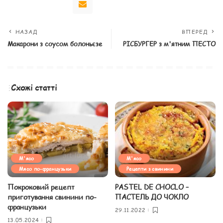
НАЗАД
ВПЕРЕД
Макарони з соусом болоньєзе
РІСБУРГЕР з м'ятним ПЕСТО
Схожі статті
М'ясо
М'ясо
Мясо по-французьки
Рецепти з свинини
Покроковий рецепт
PASTEL DE CHOCLO –
приготування свинини по-
ПАСТЕЛЬ ДО ЧОКЛО
французьки
29.11.2022
13.05.2024