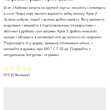
Ш аг 1 Кабачки натріть на крупній тертці, посоліть і покладіть
в сито. Через пару хвилин відіжміть зайву вологу. Крок 2
Зелена цибуля, порей і зелень дрібно наріжте. Фету розімніть
виделкою і змішайте з підготовленими інгредієнтами і
збитими з дрібкою солі яйцями. Крок 3 Зробіть невеликі
кульки і обсмажте в оливковій олії до золотистої скоринки.
Перекладіть їх у форму, змащену оливковою олією, і
запікайте в духовці при 140 ° С 7-10 хв. Подавайте з
натуральним йогуртом і огірками.
0/5
(0 Reviews)