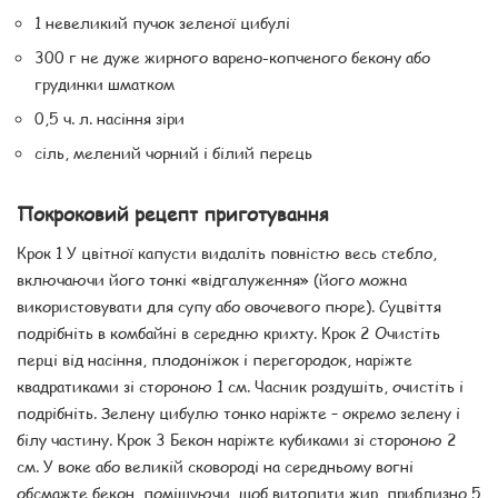
1 невеликий пучок зеленої цибулі
300 г не дуже жирного варено-копченого бекону або
грудинки шматком
0,5 ч. л. насіння зіри
сіль, мелений чорний і білий перець
Покроковий рецепт приготування
Крок 1 У цвітної капусти видаліть повністю весь стебло,
включаючи його тонкі «відгалуження» (його можна
використовувати для супу або овочевого пюре). Суцвіття
подрібніть в комбайні в середню крихту. Крок 2 Очистіть
перці від насіння, плодоніжок і перегородок, наріжте
квадратиками зі стороною 1 см. Часник роздушіть, очистіть і
подрібніть. Зелену цибулю тонко наріжте – окремо зелену і
білу частину. Крок 3 Бекон наріжте кубиками зі стороною 2
см. У воке або великій сковороді на середньому вогні
обсмажте бекон, помішуючи, щоб витопити жир, приблизно 5