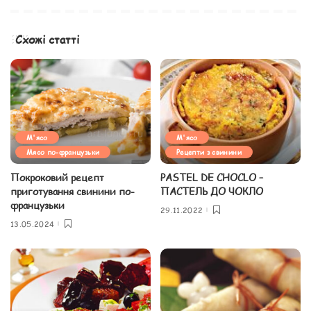
Схожі статті
М'ясо
М'ясо
Мясо по-французьки
Рецепти з свинини
Покроковий рецепт
PASTEL DE CHOCLO –
приготування свинини по-
ПАСТЕЛЬ ДО ЧОКЛО
французьки
29.11.2022
13.05.2024