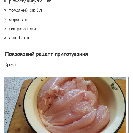
ріпчасту цибулю 1 кг
томатний сік 1 л
айран 1 л
паприка 1 ст.л.
сіль 1 ст.л.
Покроковий рецепт приготування
Крок 1