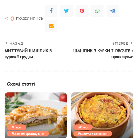
0
ПОДІЛИЛИСЬ
НАЗАД
ВПЕРЕД
МИТТЄВИЙ ШАШЛИК З
ШАШЛИК З КУРКИ І ОВОЧІВ з
курячої грудки
прянощами
Схожі статті
М'ясо
М'ясо
Мясо по-французьки
Рецепти з свинини