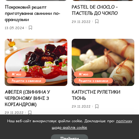
Покроковий рецепт
PASTEL DE CHOCLO –
приготування свинини по-
ПАСТЕЛЬ ДО ЧОКЛО
французьки
29.11.2022
13.05.2024
М'ясо
М'ясо
Рецепти з свинини
Рецепти з свинини
АФЕЛІЯ (СВИНИНА У
КАПУСТНІ РУЛЕТИКИ
ЧЕРВОНОМУ ВИНІ З
ТЮНЬ
КОРІАНДРОМ)
29.11.2022
29.11.2022
Наш веб-сайт використовує файли cookie. Докладніше про:
політику
щодо файлів cookie
Завантажити ще
Прийняти