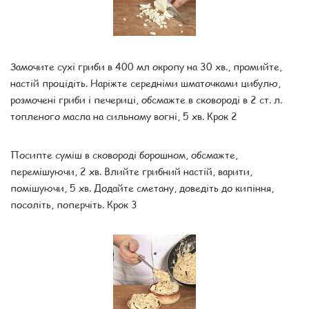
Замочите сухі гриби в 400 мл окропу на 30 хв., промийте,
настій процідіть. Наріжте середніми шматочками цибулю,
розмочені гриби і печериці, обсмажте в сковороді в 2 ст. л.
топленого масла на сильному вогні, 5 хв. Крок 2
Посипте суміш в сковороді борошном, обсмажте,
перемішуючи, 2 хв. Влийте грибний настій, варити,
помішуючи, 5 хв. Додайте сметану, доведіть до кипіння,
посоліть, поперчіть. Крок 3