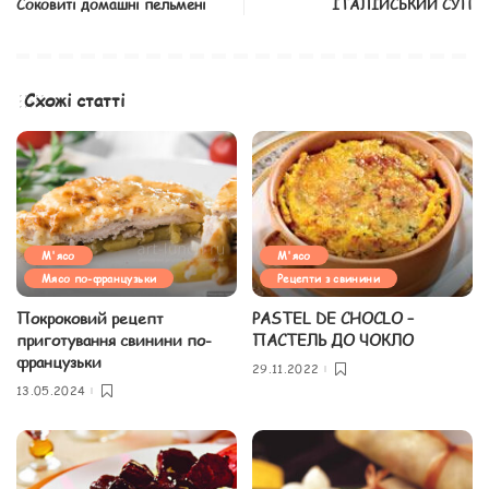
Соковиті домашні пельмені
ІТАЛІЙСЬКИЙ СУП
Схожі статті
М'ясо
М'ясо
Мясо по-французьки
Рецепти з свинини
Покроковий рецепт
PASTEL DE CHOCLO –
приготування свинини по-
ПАСТЕЛЬ ДО ЧОКЛО
французьки
29.11.2022
13.05.2024