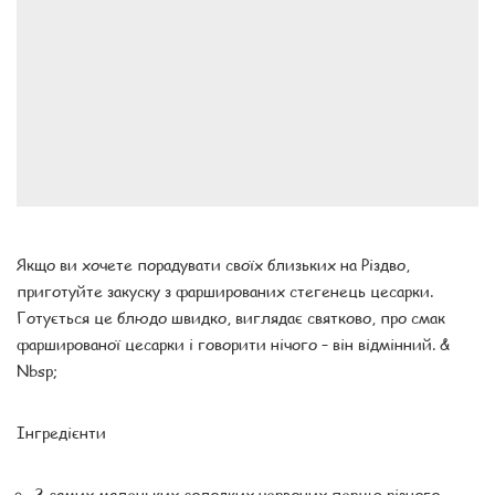
Якщо ви хочете порадувати своїх близьких на Різдво,
приготуйте закуску з фаршированих стегенець цесарки.
Готується це блюдо швидко, виглядає святково, про смак
фаршированої цесарки і говорити нічого – він відмінний. &
Nbsp;
Інгредієнти
2 самих маленьких солодких червоних перцю різного