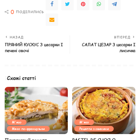
0
ПОДІЛИЛИСЬ
НАЗАД
ВПЕРЕД
ПРЯНИЙ КУСКУС З цесарки І
САЛАТ ЦЕЗАР З цесарки І
печені овочі
лисичка
Схожі статті
М'ясо
М'ясо
Мясо по-французьки
Рецепти з свинини