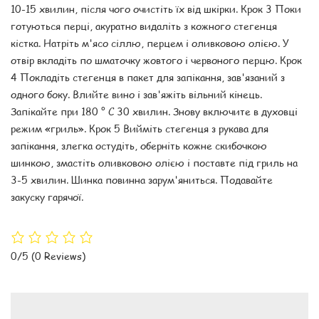
10-15 хвилин, після чого очистіть їх від шкірки. Крок 3 Поки
готуються перці, акуратно видаліть з кожного стегенця
кістка. Натріть м'ясо сіллю, перцем і оливковою олією. У
отвір вкладіть по шматочку жовтого і червоного перцю. Крок
4 Покладіть стегенця в пакет для запікання, зав'язаний з
одного боку. Влийте вино і зав'яжіть вільний кінець.
Запікайте при 180 ° С 30 хвилин. Знову включите в духовці
режим «гриль». Крок 5 Вийміть стегенця з рукава для
запікання, злегка остудіть, оберніть кожне скибочкою
шинкою, змастіть оливковою олією і поставте під гриль на
3-5 хвилин. Шинка повинна зарум'яниться. Подавайте
закуску гарячої.
0/5
(0 Reviews)