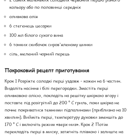
кольору або по половинці середніх
оливкова олія
6 стегенець цесарки
100 мл білого сухого вина
6 тонких скибочок сиров'яленому шинки
сіль, мелений чорний перець
Покроковий рецепт приготування
Крок 1 Розріжте солодкі перці уздовж – кожен на 6 частин.
Видаліть насіння і білі перегородки. Змастіть перці
оливковою олією, покладіть на решітку шкіркою вгору і
поставте під розігрітий до 200 ° С гриль, поки шкірка не
почне покриватися темними підпалинами (приблизно на 10
хвилин). Вийміть перці, температуру духовки зменшіть до
170 ° С і включіть режим «верх-низ». Крок 2 Потім
перекладіть перці в миску, затягніть плівкою і залиште на