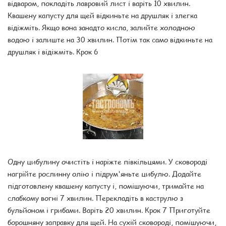
відваром, покладіть лавровий лист і варіть 10 хвилин.
Квашену капусту для щей відкиньте на друшляк і злегка
відіжміть. Якщо вона занадто кисла, залийте холодною
водою і залиште на 30 хвилин. Потім так само відкиньте на
друшляк і відіжміть. Крок 6
Одну цибулину очистіть і наріжте півкільцями. У сковороді
нагрійте рослинну олію і підрум'яньте цибулю. Додайте
підготовлену квашену капусту і, помішуючи, тримайте на
слабкому вогні 7 хвилин. Перекладіть в каструлю з
бульйоном і грибами. Варіть 20 хвилин. Крок 7 Приготуйте
борошняну заправку для щей. На сухій сковороді, помішуючи,