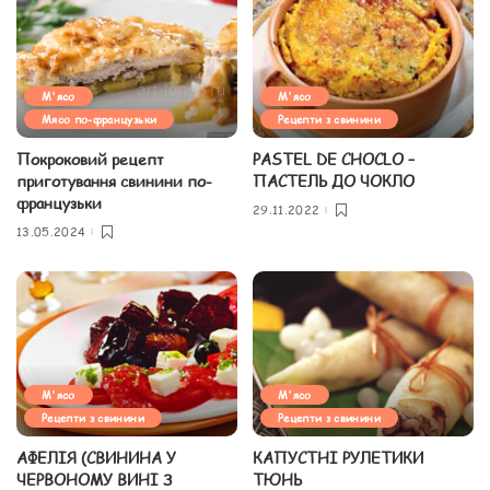
М'ясо
М'ясо
Мясо по-французьки
Рецепти з свинини
Покроковий рецепт
PASTEL DE CHOCLO –
приготування свинини по-
ПАСТЕЛЬ ДО ЧОКЛО
французьки
29.11.2022
13.05.2024
М'ясо
М'ясо
Рецепти з свинини
Рецепти з свинини
АФЕЛІЯ (СВИНИНА У
КАПУСТНІ РУЛЕТИКИ
ЧЕРВОНОМУ ВИНІ З
ТЮНЬ