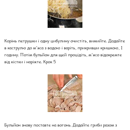
Корінь петрушки і одну цибулину очистіть, вимийте. Додайте
в каструлю до м'яса з водою і варіть, прикривши кришкою, 1
годину. Потім бульйон для щей процідіть, м'ясо відокремте
від кістки і наріжте. Крок 5
Бульйон знову поставте на вогонь. Додайте гриби разом з