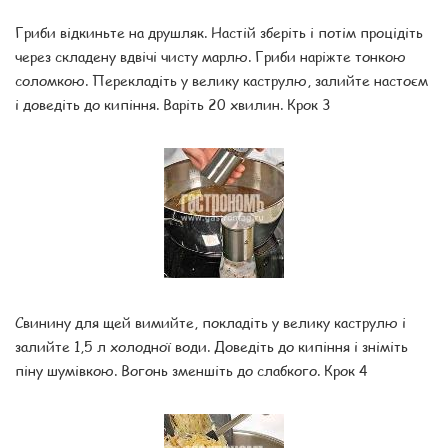
Гриби відкиньте на друшляк. Настій зберіть і потім процідіть
через складену вдвічі чисту марлю. Гриби наріжте тонкою
соломкою. Перекладіть у велику каструлю, залийте настоєм
і доведіть до кипіння. Варіть 20 хвилин. Крок 3
Свинину для щей вимийте, покладіть у велику каструлю і
залийте 1,5 л холодної води. Доведіть до кипіння і зніміть
піну шумівкою. Вогонь зменшіть до слабкого. Крок 4