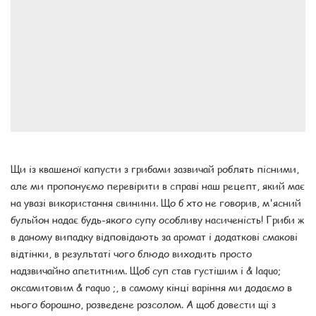
Щи із квашеної капусти з грибами зазвичай роблять пісними,
але ми пропонуємо перевірити в справі наш рецепт, який має
на увазі використання свинини. Що б хто не говорив, м'ясний
бульйон надає будь-якого супу особливу насиченість! Гриби ж
в даному випадку відповідають за аромат і додаткові смакові
відтінки, в результаті чого блюдо виходить просто
надзвичайно апетитним. Щоб суп став густішим і & laquo;
оксамитовим & raquo ;, в самому кінці варіння ми додаємо в
нього борошно, розведене розсолом. А щоб довести щі з