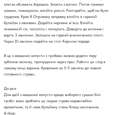
злегка обсмажте борошно. Зніміть з вогню. Потім тонкою
цівкою, помішуючи, влийте розсіл. Розтирайте, щоб не було
грудочок. Крок 8 Отриману заправку влийте в гарячий
бульйон з овочами. Додайте нарізане м'ясо. Влийте
лимонний сік, посоліть і поперчіть. Доведіть до кипіння і
варіть 3 хвилини. Залиште на гарячій виключеною плиті.
Через 10 хвилин подайте на стіл. Корисна порада
В щі з квашеної капусти з грибами можна додати пару
зубчиків часнику, пропущених через прес. Робити це слід в
самому кінці варіння, буквально за 3-5 хвилин до повної
готовності страви.
До речі
Для щей з квашеної капусти краще вибирати сушені білі
гриби: вони зроблять це перша страва надзвичайно
ароматним, та й смак бульйону стане більш насиченим.
& nbsp;