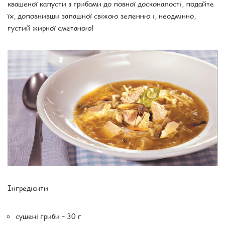
квашеної капусти з грибами до повної досконалості, подайте
їх, доповнивши запашної свіжою зеленню і, неодмінно,
густий жирної сметаною!
Інгредієнти
сушені гриби – 30 г