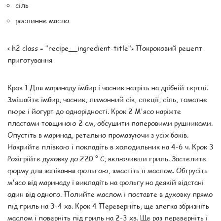
сіль
рослинне масло
< h2 class = "recipe__ingredient-title"> Покроковий рецепт
приготування
Крок 1 Для маринаду імбир і часник натріть на дрібній тертці.
Змішайте імбир, часник, лимонний сік, спеції, сіль, томатне
пюре і йогурт до однорідності. Крок 2 М'ясо наріжте
пластами товщиною 2 см, обсушити паперовими рушниками.
Опустіть в маринад, ретельно промазуючи з усіх боків.
Накрийте плівкою і покладіть в холодильник на 4-6 ч. Крок 3
Розігрійте духовку до 220 ° С, включивши гриль. Застелите
форму для запікання фольгою, змастіть її маслом. Обтрусіть
м'ясо від маринаду і викладіть на фольгу на деякій відстані
один від одного. Полийте маслом і поставте в духовку прямо
під гриль на 3-4 хв. Крок 4 Переверніть, ще злегка збризніть
маслом і поверніть під гриль на 2-3 хв. Ще раз переверніть і