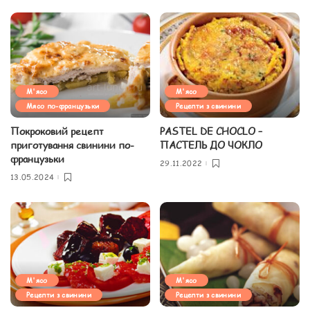
М'ясо
М'ясо
Мясо по-французьки
Рецепти з свинини
Покроковий рецепт
PASTEL DE CHOCLO –
приготування свинини по-
ПАСТЕЛЬ ДО ЧОКЛО
французьки
29.11.2022
13.05.2024
М'ясо
М'ясо
Рецепти з свинини
Рецепти з свинини