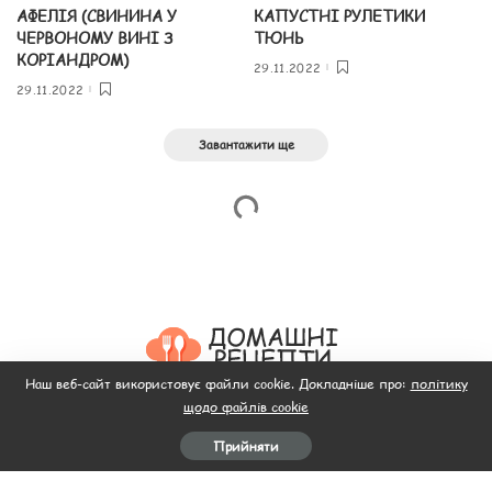
АФЕЛІЯ (СВИНИНА У
КАПУСТНІ РУЛЕТИКИ
ЧЕРВОНОМУ ВИНІ З
ТЮНЬ
КОРІАНДРОМ)
29.11.2022
29.11.2022
Завантажити ще
Наш веб-сайт використовує файли cookie. Докладніше про:
політику
щодо файлів cookie
Головна
Пляцок
Рецепти салатів
Рецепти
Відео
Прийняти
М’ясо