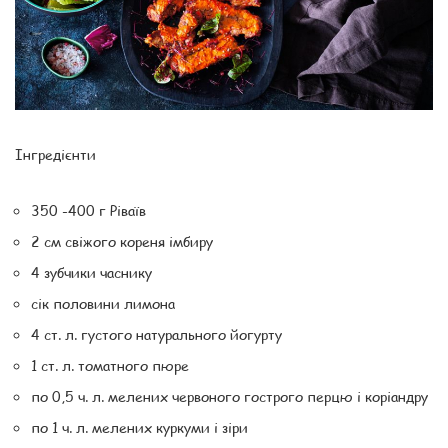
Інгредієнти
350 -400 г Ріваїв
2 см свіжого кореня імбиру
4 зубчики часнику
сік половини лимона
4 ст. л. густого натурального йогурту
1 ст. л. томатного пюре
по 0,5 ч. л. мелених червоного гострого перцю і коріандру
по 1 ч. л. мелених куркуми і зіри