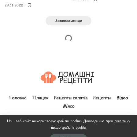
29.11.2022
Завантажити ще
Головна
Пляцок
Рецепти салатів
Рецепти
Відео
М’ясо
Наш веб-сайт використовує файли cookie. Докладніше про:
політику
щодо файлів cookie
© 2012–2026 Всі права захищено. Зроблено з
до людей.