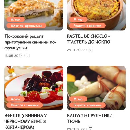
М'ясо
М'ясо
Мясо по-французьки
Рецепти з свинини
Покроковий рецепт
PASTEL DE CHOCLO –
приготування свинини по-
ПАСТЕЛЬ ДО ЧОКЛО
французьки
29.11.2022
13.05.2024
М'ясо
М'ясо
Рецепти з свинини
Рецепти з свинини
АФЕЛІЯ (СВИНИНА У
КАПУСТНІ РУЛЕТИКИ
ЧЕРВОНОМУ ВИНІ З
ТЮНЬ
КОРІАНДРОМ)
29.11.2022