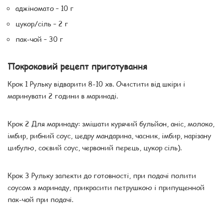
аджіномато – 10 г
цукор/сіль – 2 г
пак-чой – 30 г
Покроковий рецепт приготування
Крок 1 Рульку відварити 8-10 хв. Очистити від шкіри і
маринувати 2 години в маринаді.
Крок 2 Для маринаду: змішати курячий бульйон, аніс, молоко,
імбир, рибний соус, цедру мандарина, часник, імбир, нарізану
цибулю, соєвий соус, червоний перець, цукор сіль).
Крок 3 Рульку запекти до готовності, при подачі полити
соусом з маринаду, прикрасити петрушкою і припущенной
пак-чой при подачі.