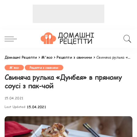
Домашні Рецепти
>
М'ясо
>
Рецепти з свинини
>
Свиняча рулька «Дунбея» в пряному соусі з пак-чой
М'ясо
Рецепти з свинини
Свиняча рулька «Дунбея» в пряному
соусі з пак-чой
15.04.2021
Last Updated:
15.04.2021