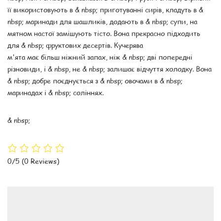
її використовують в & nbsp; приготуванні сирів, кладуть в &
nbsp; маринади для шашликів, додають в & nbsp; супи, на
мятном настої замішують тісто. Вона прекрасно підходить
для & nbsp; фруктових десертів. Кучерява
м'ята має більш ніжний запах, ніж & nbsp; дві попередні
різновиди, і & nbsp, не & nbsp; залишає відчуття холодку. Вона
& nbsp; добре поєднується з & nbsp; овочами в & nbsp;
маринадах і & nbsp; соліннях.
& nbsp;
0/5
(0 Reviews)