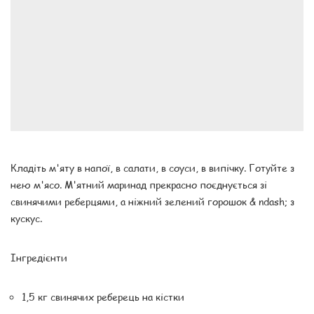
Кладіть м'яту в напої, в салати, в соуси, в випічку. Готуйте з
нею м'ясо. М'ятний маринад прекрасно поєднується зі
свинячими реберцями, а ніжний зелений горошок & ndash; з
кускус.
Інгредієнти
1,5 кг свинячих реберець на кістки