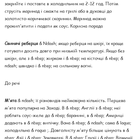
закрийте і поставте в холодильник на 2-12 год. Потім
струсіть маринад і смажте на грилі або в духовці до
золотисто-коричневої скоринки. Маринад можна
прокип'ятити і подати як соус. Корисна порада
Свинячі реберця
& Ndash; якщо реберця на шкірі, їх краще
готувати досить довго при низькій температурі. Якщо без
шкіри, але з & nbsp; жирком і & nbsp; на кісточці & nbsp; &
ndash; швидко і & nbsp; на сильному вогні.
До речі
М'ята
& ndash; її різновидів неймовірна кількість. Перцева
м'ята популярна на Заході. В & nbsp; Англії з & nbsp; неї
роблять соус-желе до & nbsp; баранині, в & nbsp; Америці
додають в & nbsp; випічку. Вона & nbsp; & ndash; сама & laquo;
холодильна & raquo ;. Довголисту м'яту більше цінують в &
nbsp; Азії і & nbsp; Закавказзі. В & nbsp; Грузії і & nbsp; Вірменії