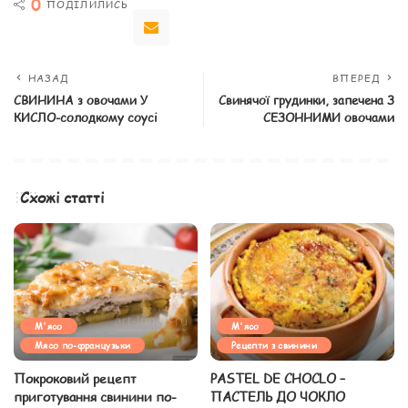
0
ПОДІЛИЛИСЬ
НАЗАД
ВПЕРЕД
СВИНИНА з овочами У
Свинячої грудинки, запечена З
КИСЛО-солодкому соусі
СЕЗОННИМИ овочами
Схожі статті
М'ясо
М'ясо
Мясо по-французьки
Рецепти з свинини
Покроковий рецепт
PASTEL DE CHOCLO –
приготування свинини по-
ПАСТЕЛЬ ДО ЧОКЛО