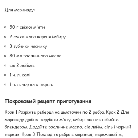
Для маринаду:
50 г свіжої м'яти
2 см свіжого кореня імбиру
3 зубчики часнику
80 мл рослинного масла
сік 2 лаймів
1 ч. л. солі
1 ч. л. чорного перцю
Покроковий рецепт приготування
Крок 1 Розріжте реберця на шматочки по 2 ребра. Крок 2 Для
маринаду дрібно порубати м'яту, імбир, часник і збийте
блендером. Додайте рослинне масло, сік лайм, сіль і чорний
перець. Крок 3 Покладіть ребра в маринад, перемішайте,