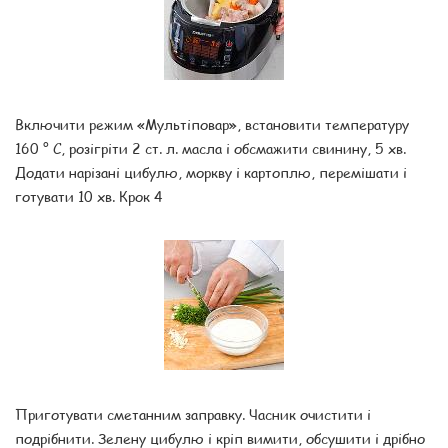
Включити режим «Мультіповар», встановити температуру
160 ° С, розігріти 2 ст. л. масла і обсмажити свинину, 5 хв.
Додати нарізані цибулю, моркву і картоплю, перемішати і
готувати 10 хв. Крок 4
Приготувати сметанним заправку. Часник очистити і
подрібнити. Зелену цибулю і кріп вимити, обсушити і дрібно