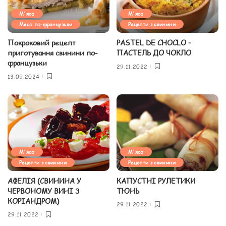
М'ясо
М'ясо
Мясо по-французьки
Рецепти з свинини
Покроковий рецепт
PASTEL DE CHOCLO –
приготування свинини по-
ПАСТЕЛЬ ДО ЧОКЛО
французьки
29.11.2022
13.05.2024
М'ясо
М'ясо
Рецепти з свинини
Рецепти з свинини
АФЕЛІЯ (СВИНИНА У
КАПУСТНІ РУЛЕТИКИ
ЧЕРВОНОМУ ВИНІ З
ТЮНЬ
КОРІАНДРОМ)
29.11.2022
29.11.2022