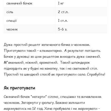
свинячий бочок
1 кг
сіль
2 ст.л.
спеції
1 ст.л.
часник
5-6 з.
Дуже простий рецепт запеченого бочка з часником.
Приготувати такий – елементарно. А результат потішить.
Бочок у духовці за цим рецептом виходить дуже смачний.
М”якенький, ніжний, ароматний. Такий шпондерок
підхордить як у будні на канапку, так і на святковий стіл.
Простий та швидкий спосіб як приготувати сало. Спробуйте!
Як приготувати
Свинячий бочок “натерти” сіллю, спеціями та вичавленим
часником. Загорнути у фольгу. Бажано залишити
маринуватись на 12 год. Хоча пробувала і не маринувати –