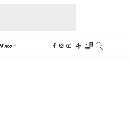
0
М’ясо