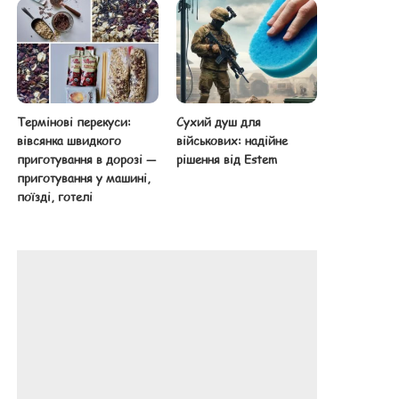
Термінові перекуси:
Сухий душ для
вівсянка швидкого
військових: надійне
приготування в дорозі —
рішення від Estem
приготування у машині,
поїзді, готелі