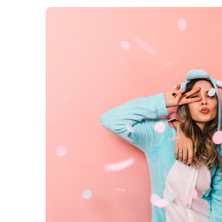
Картопля з м’ясом
Мясо по-французьки
Шинка
Рецепти із фаршу