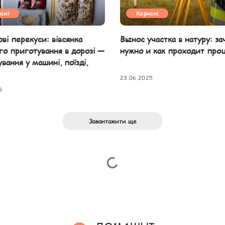
сні
Корисні
ві перекуси: вівсянка
Вынос участка в натуру: за
о приготування в дорозі —
нужно и как проходит про
вання у машині, поїзді,
23.06.2025
6
Завантажити ще