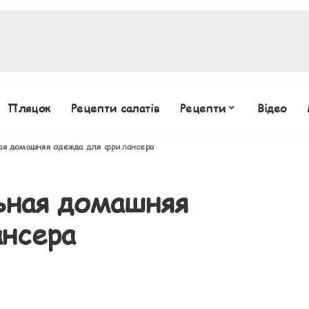
Пляцок
Рецепти салатів
Рецепти
Відео
ая домашняя одежда для фрилансера
ьная домашняя
нсера