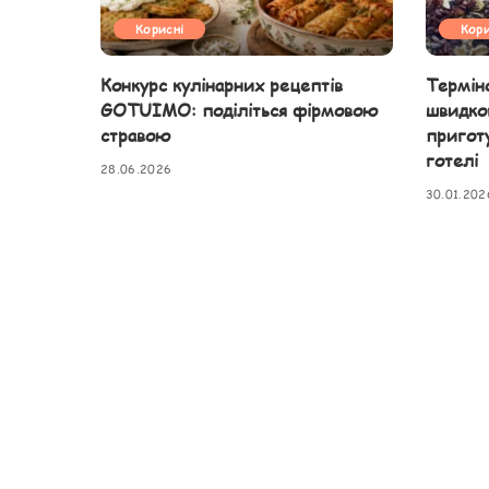
Корисні
Кори
Конкурс кулінарних рецептів
Терміно
GOTUIMO: поділіться фірмовою
швидког
стравою
приготу
готелі
28.06.2026
30.01.202