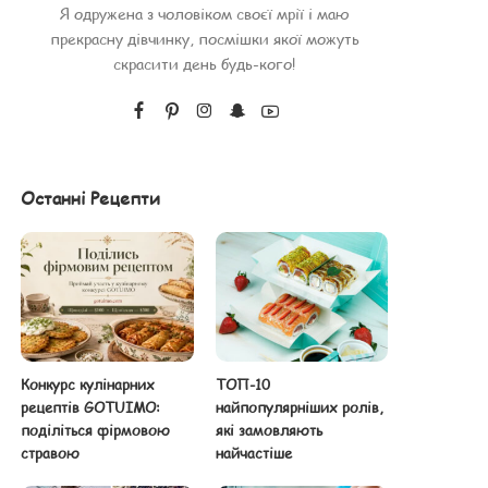
Я одружена з чоловіком своєї мрії і маю
прекрасну дівчинку, посмішки якої можуть
скрасити день будь-кого!
Останні Рецепти
Конкурс кулінарних
ТОП-10
рецептів GOTUIMO:
найпопулярніших ролів,
поділіться фірмовою
які замовляють
стравою
найчастіше