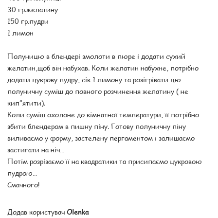
30 гр.желатину
150 гр.пудри
1 лимон
Полуницю в блендері змолоти в пюре і додати сухий
желатин,щоб він набухав. Коли желатин набухне, потрібно
додати цукрову пудру, сік 1 лимону та розігрівати цю
полуничну суміш до повного розчинення желатину ( не
кип”ятити).
Коли суміш охолоне до кімнатної температури, її потрібно
збити блендером в пишну піну. Готову полуничну піну
виливаємо у форму, застелену пергаментом і залишаємо
застигати на ніч…
Потім розрізаємо її на квадратики та присипаємо цукровою
пудрою…
Смачного!
Додав користувач
Olenka