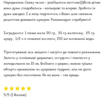
Народження. Скажу чесно – розійшлись миттєво)))Всім дітям
вони дуже сподобались – кольорові та яскраві. Зробити їх
дуже швидко. І я хочу поділитись з Вами цим смачним
рецептом домашніх цукерок. Рекомендую спробувати!
Інгредієнти: 1 пачка желе 90 гр, 30 гр желатину, 25 гр
цукру, 1/2 ч л лимоноі кислоти, 150 мл кипяченоі води.
Приготування: все змішати і нагріти до повного розчинення.
Залити у силіконові формочки, остудити і покласти у
холодильник на 10 хв. Вийняти з форми, можна трішки
обтерти крохмалом чи цукровою пудрою, але на фото
цукерки без посипання. Як на мене – так краще.
5/5
(1 Review)