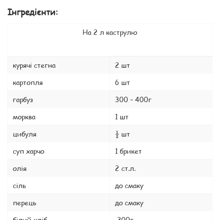
Інгредієнти:
На 2 л каструлю
курячі стегна
2 шт
картопля
6 шт
гарбуз
300 – 400г
морква
1 шт
цибуля
½ шт
суп харчо
1 брикет
олія
2 ст.л.
сіль
до смаку
перець
до смаку
білий хліб
200г