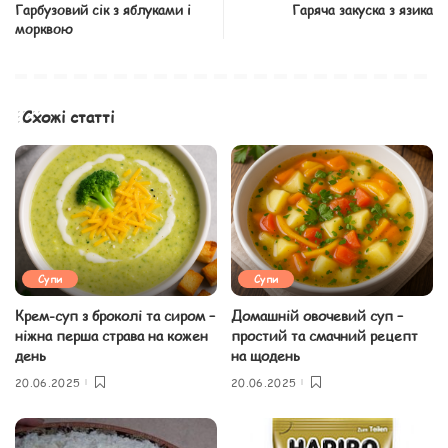
Гарбузовий сік з яблуками і
Гаряча закуска з язика
морквою
Схожі статті
Супи
Супи
Крем-суп з броколі та сиром –
Домашній овочевий суп –
ніжна перша страва на кожен
простий та смачний рецепт
день
на щодень
20.06.2025
20.06.2025