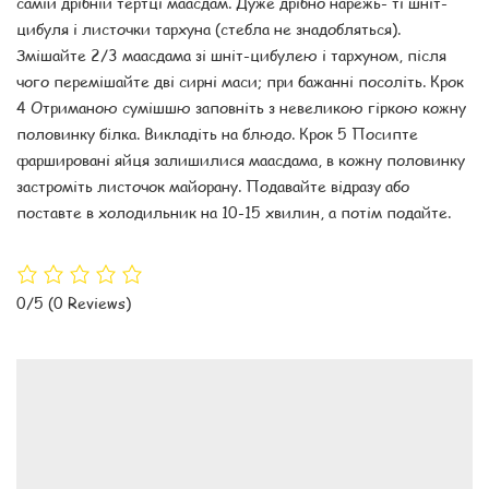
самій дрібній тертці маасдам. Дуже дрібно нарежь- ті шніт-
цибуля і листочки тархуна (стебла не знадобляться).
Змішайте 2/3 маасдама зі шніт-цибулею і тархуном, після
чого перемішайте дві сирні маси; при бажанні посоліть. Крок
4 Отриманою сумішшю заповніть з невеликою гіркою кожну
половинку білка. Викладіть на блюдо. Крок 5 Посипте
фаршировані яйця залишилися маасдама, в кожну половинку
застроміть листочок майорану. Подавайте відразу або
поставте в холодильник на 10-15 хвилин, а потім подайте.
0/5
(0 Reviews)