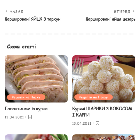
НАЗАД
ВПЕРЕД
Фаршировані ЯЙЦЯ З тархун
Фаршировані яйця цезарь
Схожі статті
Рецепти на Пасху
Рецепти на Пасху
Галантином із курки
Курячі ШАРИКИ З КОКОСОМ
І КАРРИ
13.04.2021
13.04.2021