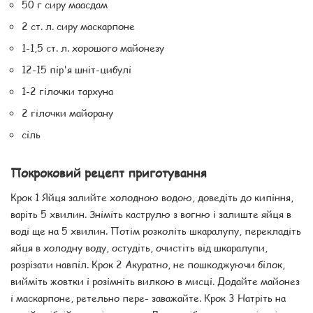
50 г сиру маасдам
2 ст. л. сиру маскарпоне
1-1,5 ст. л. хорошого майонезу
12-15 пір'я шніт-цибулі
1-2 гілочки тархуна
2 гілочки майорану
сіль
Покроковий рецепт приготування
Крок 1 Яйця залийте холодною водою, доведіть до кипіння,
варіть 5 хвилин. Зніміть каструлю з вогню і залиште яйця в
воді ще на 5 хвилин. Потім розколіть шкаралупу, перекладіть
яйця в холодну воду, остудіть, очистіть від шкаралупи,
розрізати навпіл. Крок 2 Акуратно, не пошкоджуючи білок,
вийміть жовтки і розімніть вилкою в мисці. Додайте майонез
і маскарпоне, ретельно пере- заважайте. Крок 3 Натріть на