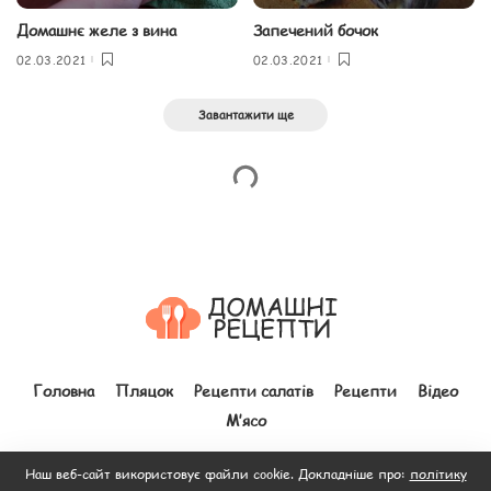
Домашнє желе з вина
Запечений бочок
02.03.2021
02.03.2021
Завантажити ще
Головна
Пляцок
Рецепти салатів
Рецепти
Відео
М’ясо
Наш веб-сайт використовує файли cookie. Докладніше про:
політику