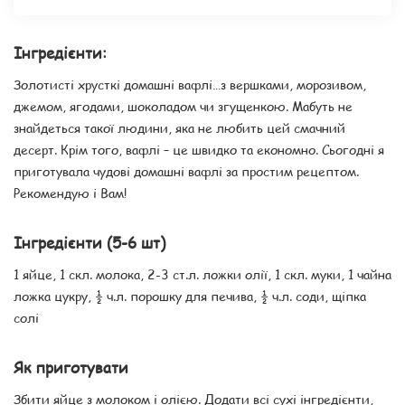
Інгредієнти:
Золотисті хрусткі домашні вафлі…з вершками, морозивом,
джемом, ягодами, шоколадом чи згущенкою. Мабуть не
знайдеться такої людини, яка не любить цей смачний
десерт. Крім того, вафлі – це швидко та економно. Сьогодні я
приготувала чудові домашні вафлі за простим рецептом.
Рекомендую і Вам!
Інгредієнти (5-6 шт)
1 яйце, 1 скл. молока, 2-3 ст.л. ложки олії, 1 скл. муки, 1 чайна
ложка цукру, ½ ч.л. порошку для печива, ½ ч.л. соди, щіпка
солі
Як приготувати
Збити яйце з молоком і олією. Додати всі сухі інгредієнти,