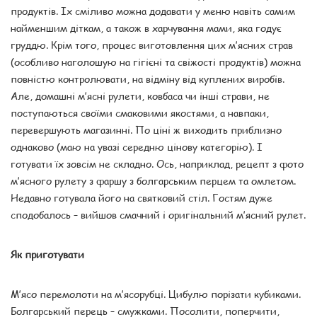
продуктів. Іх сміливо можна додавати у меню навіть самим
найменшим діткам, а також в харчування мами, яка годує
груддю. Крім того, процес виготовлення цих м’ясних страв
(особливо наголошую на гігієні та свіжості продуктів) можна
повністю контролювати, на відміну від куплених виробів.
Але, домашні м’ясні рулети, ковбаса чи інші страви, не
поступаються своїми смаковими якостями, а навпаки,
перевершують магазинні. По ціні ж виходить приблизно
однаково (маю на увазі середню цінову категорію). І
готувати їх зовсім не складно. Ось, наприклад, рецепт з фото
м’ясного рулету з фаршу з болгарським перцем та омлетом.
Недавно готувала його на святковий стіл. Гостям дуже
сподобалось – вийшов смачний і оригінальний м’ясний рулет.
Як приготувати
М’ясо перемолоти на м’ясорубці. Цибулю порізати кубиками.
Болгарський перець – смужками. Посолити, поперчити,