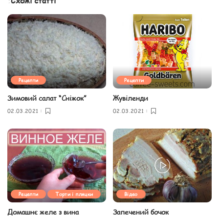
Схожі статті
Рецепти
Рецепти
Зимовий салат “Сніжок”
Жувіленди
02.03.2021
02.03.2021
Рецепти
Торти і пляцки
Відео
Домашнє желе з вина
Запечений бочок