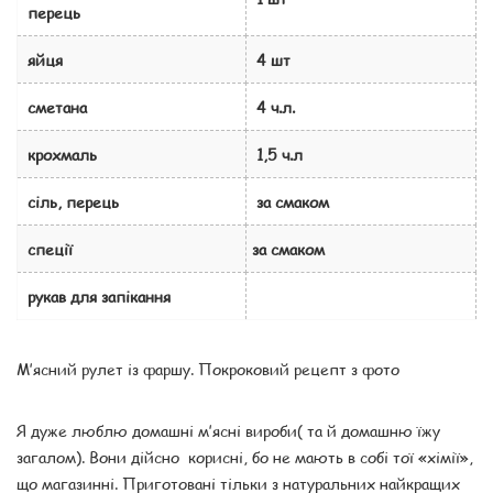
перець
яйця
4 шт
сметана
4 ч.л.
крохмаль
1,5 ч.л
сіль, перець
за смаком
спеції
за смаком
рукав для запікання
М’ясний рулет із фаршу. Покроковий рецепт з фото
Я дуже люблю домашні м’ясні вироби( та й домашню їжу
загалом). Вони дійсно корисні, бо не мають в собі тої «хімії»,
що магазинні. Приготовані тільки з натуральних найкращих