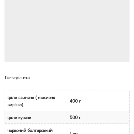
Інгредієнти:
філе свиняче ( нежирна
400 г
вирізка)
філе куряче
500 г
червоний болгарський
1 шт