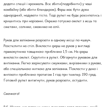
додати спеції і крохмаль. Все збити(подрібнити) у чаші
комбайну (або збити блендером). Фарш має бути дуже
однорідний, надувати тісто. Тоді рулет не буде розсипатись і
кришитись при нарізанні. Окремо готуємо омлет з яєць та
сметани, солимо, смажимо на олії.
Рукав для запікання розрізати в одному місці по «шву».
Розстелити на стіл. Викласти фарш на рукав у вигляді
прямокутника товщиною приблизно 1,5 см. На фарш
викласти омлет. Скрутити в рулет. Обгорнути рукавом для
випікання. Легко зафіксувати смужками, вирізаними з рукава,
або спеціальною ниткою для запікання. Покласти у деко і
випікати приблизно протягом 1 год при темпер. 190 град.
Готовий рулет витягнути, рукав розрізати, остудити.
Смачного!
P.S. Шкода, що фото не може передати того аромату, який