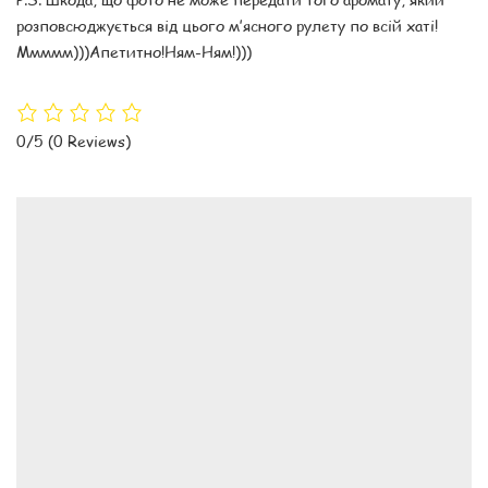
розповсюджується від цього м’ясного рулету по всій хаті!
Ммммм)))Апетитно!Ням-Ням!)))
0/5
(0 Reviews)