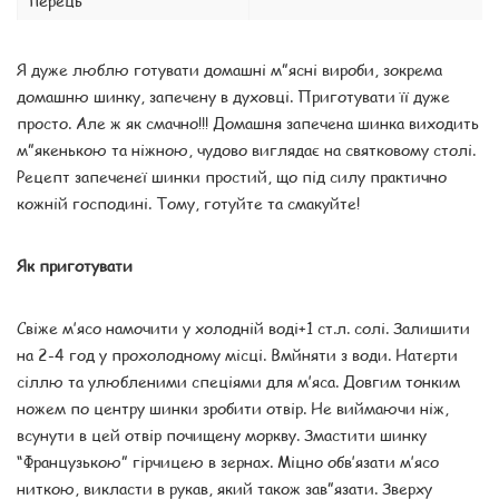
перець
Я дуже люблю готувати домашні м”ясні вироби, зокрема
домашню шинку, запечену в духовці. Приготувати її дуже
просто. Але ж як смачно!!! Домашня запечена шинка виходить
м”якенькою та ніжною, чудово виглядає на святковому столі.
Рецепт запеченеї шинки простий, що під силу практично
кожній господині. Тому, готуйте та смакуйте!
Як приготувати
Свіже м’ясо намочити у холодній воді+1 ст.л. солі. Залишити
на 2-4 год у прохолодному місці. Вмйняти з води. Натерти
сіллю та улюбленими спеціями для м’яса. Довгим тонким
ножем по центру шинки зробити отвір. Не виймаючи ніж,
всунути в цей отвір почищену моркву. Змастити шинку
“Французькою” гірчицею в зернах. Міцно обв’язати м’ясо
ниткою, викласти в рукав, який також зав”язати. Зверху