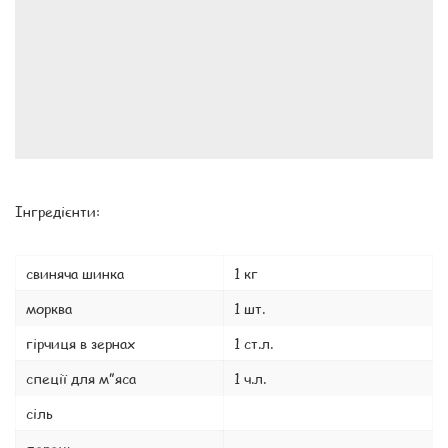
Інгредієнти:
свиняча шинка
1 кг
морква
1 шт.
гірчиця в зернах
1 ст.л.
спеції для м”яса
1 ч.л.
сіль