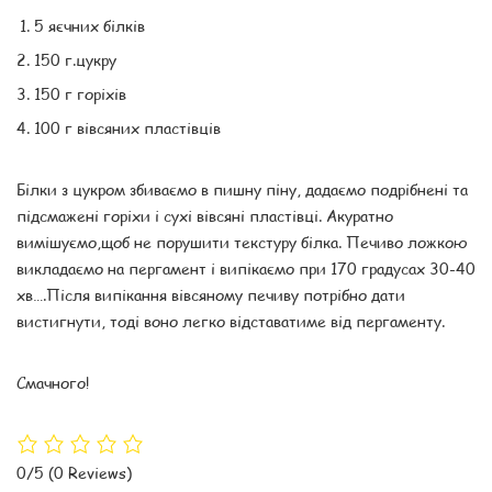
5 яєчних білків
150 г.цукру
150 г горіхів
100 г вівсяних пластівців
Білки з цукром збиваємо в пишну піну, дадаємо подрібнені та
підсмажені горіхи і сухі вівсяні пластівці. Акуратно
вимішуємо,щоб не порушити текстуру білка. Печиво ложкою
викладаємо на пергамент і випікаємо при 170 градусах 30-40
хв….Після випікання вівсяному печиву потрібно дати
вистигнути, тоді воно легко відставатиме від пергаменту.
Смачного!
0/5
(0 Reviews)