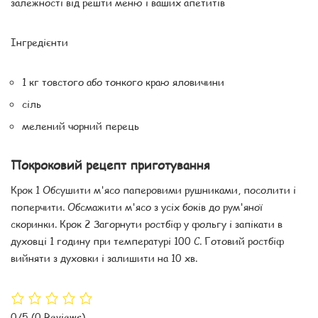
залежності від решти меню і ваших апетитів
Інгредієнти
1 кг товстого або тонкого краю яловичини
сіль
мелений чорний перець
Покроковий рецепт приготування
Крок 1 Обсушити м'ясо паперовими рушниками, посолити і
поперчити. Обсмажити м'ясо з усіх боків до рум'яної
скоринки. Крок 2 Загорнути ростбіф у фольгу і запікати в
духовці 1 годину при температурі 100 С. Готовий ростбіф
вийняти з духовки і залишити на 10 хв.
0/5
(0 Reviews)