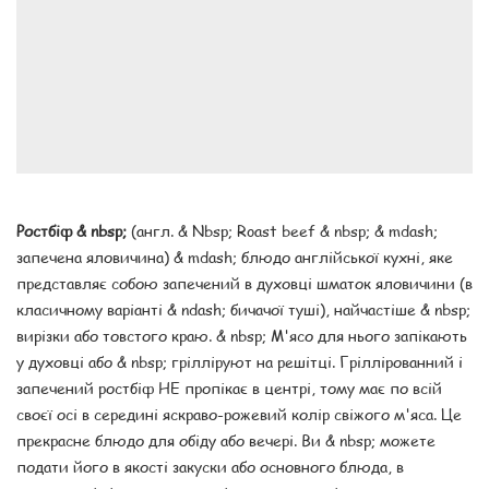
Ростбіф & nbsp;
(англ. & Nbsp; Roast beef & nbsp; & mdash;
запечена яловичина) & mdash; блюдо англійської кухні, яке
представляє собою запечений в духовці шматок яловичини (в
класичному варіанті & ndash; бичачої туші), найчастіше & nbsp;
вирізки або товстого краю. & nbsp; М'ясо для нього запікають
у духовці або & nbsp; грілліруют на решітці. Гріллірованний і
запечений ростбіф НЕ пропікає в центрі, тому має по всій
своєї осі в середині яскраво-рожевий колір свіжого м'яса. Це
прекрасне блюдо для обіду або вечері. Ви & nbsp; можете
подати його в якості закуски або основного блюда, в