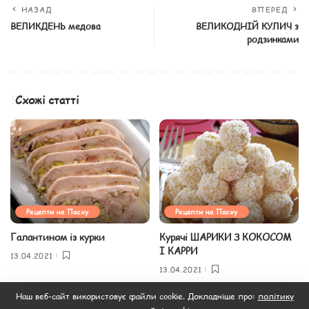
НАЗАД
ВПЕРЕД
ВЕЛИКДЕНЬ медова
ВЕЛИКОДНІЙ КУЛИЧ з
родзинками
Схожі статті
Рецепти на Пасху
Рецепти на Пасху
Галантином із курки
Курячі ШАРИКИ З КОКОСОМ
І КАРРИ
13.04.2021
13.04.2021
Наш веб-сайт використовує файли cookie. Докладніше про:
політику