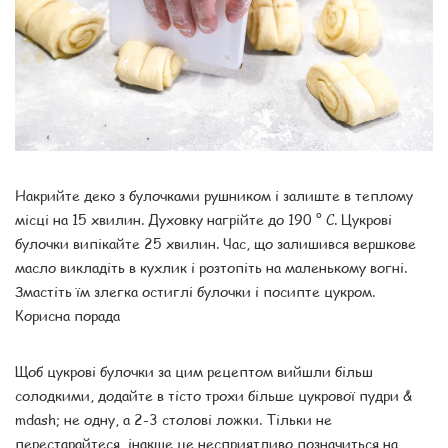
Накрийте деко з булочками рушником і залиште в теплому
місці на 15 хвилин. Духовку нагрійте до 190 ° C. Цукрові
булочки випікайте 25 хвилин. Час, що залишився вершкове
масло викладіть в кухлик і розтопіть на маленькому вогні.
Змастіть їм злегка остиглі булочки і посипте цукром.
Корисна порада
Щоб цукрові булочки за цим рецептом вийшли більш
солодкими, додайте в тісто трохи більше цукрової пудри &
mdash; не одну, а 2-3 столові ложки. Тільки не
перестарайтеся, інакше це несприятливо позначиться на