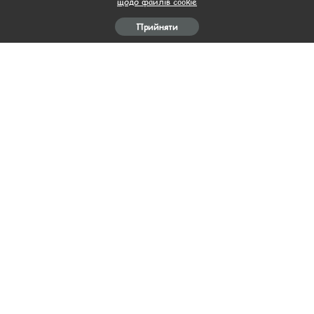
щодо файлів cookie
Прийняти
Рецепти на Пасху
Рецепти на Пасху
Конвертики зі свинини З
Касата
вишневим соусом
13.04.2021
13.04.2021
Завантажити ще