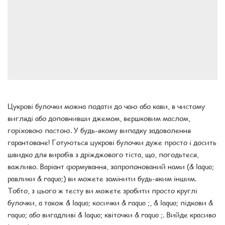
Цукрові булочки можна подати до чаю або кави, в чистому
вигляді або доповнивши джемом, вершковим маслом,
горіховою пастою. У будь-якому випадку задоволення
гарантоване! Готуються цукрові булочки дуже просто і досить
швидко для виробів з дріжджового тіста, що, погодьтеся,
важливо. Варіант формування, запропонований нами (& laquo;
равлики & raquo;) ви можете замінити будь-яким іншим.
Тобто, з цього ж тесту ви можете зробити просто круглі
булочки, а також & laquo; косички & raquo ;, & laquo; підкови &
raquo; або вигадливі & laquo; квіточки & raquo ;. Вийде красиво