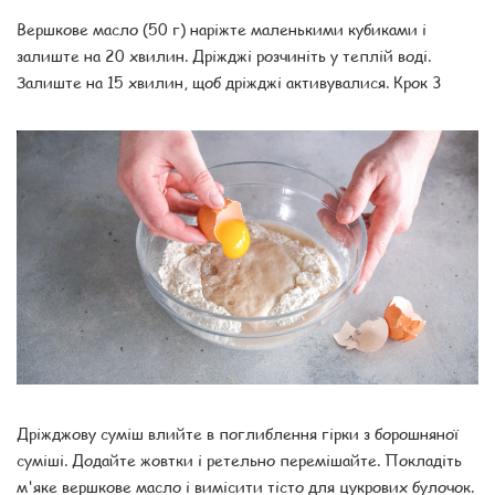
Вершкове масло (50 г) наріжте маленькими кубиками і
залиште на 20 хвилин. Дріжджі розчиніть у теплій воді.
Залиште на 15 хвилин, щоб дріжджі активувалися. Крок 3
Дріжджову суміш влийте в поглиблення гірки з борошняної
суміші. Додайте жовтки і ретельно перемішайте. Покладіть
м'яке вершкове масло і вимісити тісто для цукрових булочок.