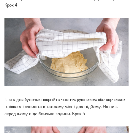
Крок 4
Тісто для булочок накрийте чистим рушником або харчовою
плівкою і залиште в теплому місці для підйому. На це в
середньому піде близько години. Крок 5