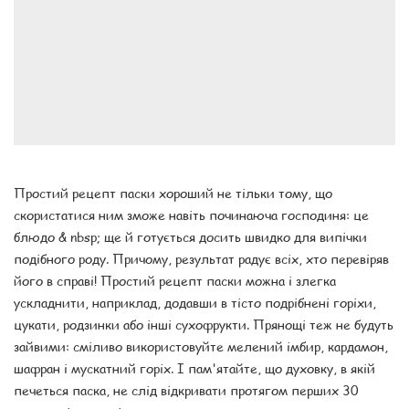
Простий рецепт паски хороший не тільки тому, що
скористатися ним зможе навіть починаюча господиня: це
блюдо & nbsp; ще й готується досить швидко для випічки
подібного роду. Причому, результат радує всіх, хто перевіряв
його в справі! Простий рецепт паски можна і злегка
ускладнити, наприклад, додавши в тісто подрібнені горіхи,
цукати, родзинки або інші сухофрукти. Прянощі теж не будуть
зайвими: сміливо використовуйте мелений імбир, кардамон,
шафран і мускатний горіх. І пам'ятайте, що духовку, в якій
печеться паска, не слід відкривати протягом перших 30