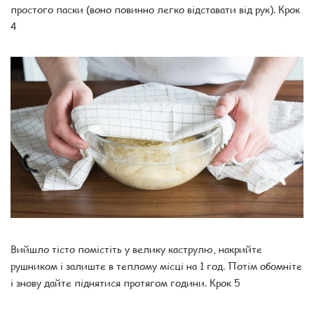
простого паски (воно повинно легко відставати від рук). Крок
4
Вийшло тісто помістіть у велику каструлю, накрийте
рушником і залиште в теплому місці на 1 год. Потім обомніте
і знову дайте піднятися протягом години. Крок 5