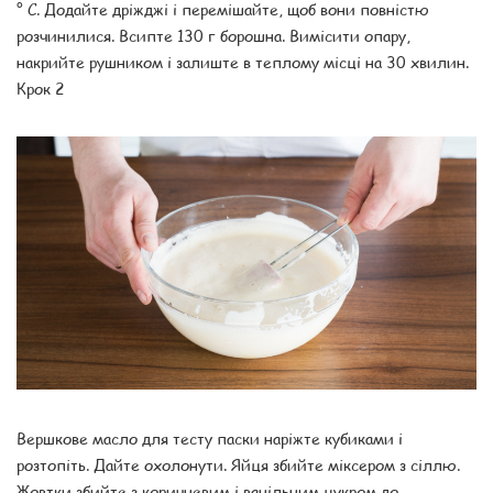
° C. Додайте дріжджі і перемішайте, щоб вони повністю
розчинилися. Всипте 130 г борошна. Вимісити опару,
накрийте рушником і залиште в теплому місці на 30 хвилин.
Крок 2
Вершкове масло для тесту паски наріжте кубиками і
розтопіть. Дайте охолонути. Яйця збийте міксером з сіллю.
Жовтки збийте з коричневим і ванільним цукром до