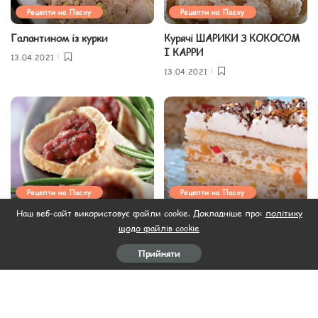
Рецепти на Пасху
Рецепти на Пасху
Галантином із курки
Курячі ШАРИКИ З КОКОСОМ
І КАРРИ
13.04.2021
13.04.2021
Рецепти на Пасху
Рецепти на Пасху
Наш веб-сайт використовує файли cookie. Докладніше про:
політику
Конвертики зі свинини З
Касата
щодо файлів cookie
вишневим соусом
13.04.2021
13.04.2021
Прийняти
Завантажити ще