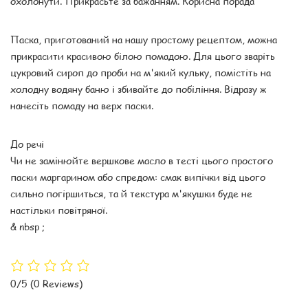
охолонути. Прикрасьте за бажанням. Корисна порада
Паска, приготований на нашу простому рецептом, можна
прикрасити красивою білою помадою. Для цього зваріть
цукровий сироп до проби на м'який кульку, помістіть на
холодну водяну баню і збивайте до побіління. Відразу ж
нанесіть помаду на верх паски.
До речі
Чи не замінюйте вершкове масло в тесті цього простого
паски маргарином або спредом: смак випічки від цього
сильно погіршиться, та й текстура м'якушки буде не
настільки повітряної.
& nbsp ;
0/5
(0 Reviews)