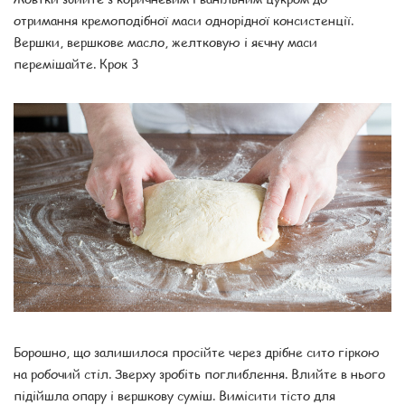
отримання кремоподібної маси однорідної консистенції.
Вершки, вершкове масло, желтковую і яєчну маси
перемішайте. Крок 3
Борошно, що залишилося просійте через дрібне сито гіркою
на робочий стіл. Зверху зробіть поглиблення. Влийте в нього
підійшла опару і вершкову суміш. Вимісити тісто для