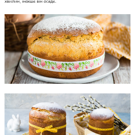
хвилин, інакше він осяде.