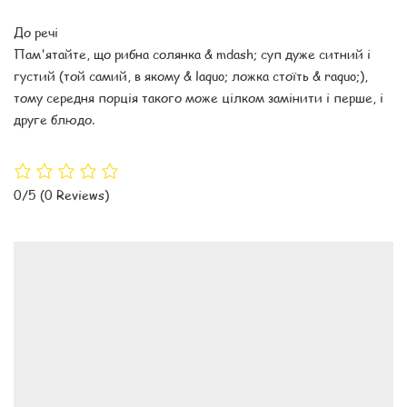
До речі
Пам'ятайте, що рибна солянка & mdash; суп дуже ситний і
густий (той самий, в якому & laquo; ложка стоїть & raquo;),
тому середня порція такого може цілком замінити і перше, і
друге блюдо.
0/5
(0 Reviews)