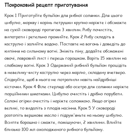
Покроковий рецепт приготування
Крок 1 Приготуйте бульйон для рибної солянки. Для цього
цибулю, моркву і корінь петрушки крупно наріжте і обсмажте
на сухій сковороді протягом 3 хвилин. Рибу почистіть,
випатрати і ретельно промийте. Крок 2 Рибу складіть в
каструлю і залийте водою. Поставте на вогонь і доведіть до
кипіння на сильному вогні. Зніміть піну, додайте обсмажені
овочі, лавровий лист і перець горошком. Варіть 15 хвилин на
слабкому вогні. Крок 3 Одержаний рибний бульйон процідіть
в невелику чисту каструлю через марлю, складену вчетверо.
Слідкуйте, щоб в нього не потрапили навіть найдрібніші
кісточки. Крок 4 Філе стерляді або осетра для солянки наріжте
порційними шматками. Цибулю очистіть і дрібно порубати.
Солоні огірки очистіть і наріжте соломкою. Якщо огірки
великі, то видаліть з плодів насіння. Крок 5 У сковороді
розтопіть вершкове масло і підрум'яньте на ньому цибулю.
Всипте борошно і смажте, помішуючи, 2 хвилини. Влийте
близько 100 мл охолодженого рибного бульйону.