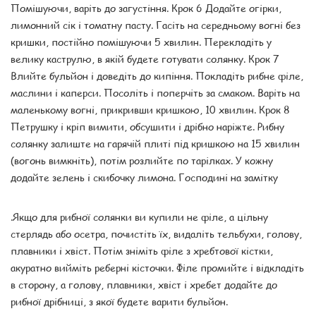
Помішуючи, варіть до загустіння. Крок 6 Додайте огірки,
лимонний сік і томатну пасту. Гасіть на середньому вогні без
кришки, постійно помішуючи 5 хвилин. Перекладіть у
велику каструлю, в якій будете готувати солянку. Крок 7
Влийте бульйон і доведіть до кипіння. Покладіть рибне філе,
маслини і каперси. Посоліть і поперчіть за смаком. Варіть на
маленькому вогні, прикривши кришкою, 10 хвилин. Крок 8
Петрушку і кріп вимити, обсушити і дрібно наріжте. Рибну
солянку залиште на гарячій плиті під кришкою на 15 хвилин
(вогонь вимкніть), потім розлийте по тарілках. У кожну
додайте зелень і скибочку лимона. Господині на замітку
.Якщо для рибної солянки ви купили не філе, а цільну
стерлядь або осетра, почистіть їх, видаліть тельбухи, голову,
плавники і хвіст. Потім зніміть філе з хребтової кістки,
акуратно вийміть реберні кісточки. Філе промийте і відкладіть
в сторону, а голову, плавники, хвіст і хребет додайте до
рибної дрібниці, з якої будете варити бульйон.