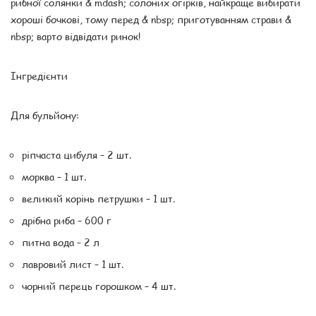
рибної солянки & mdash; солоних огірків, найкраще вибирати
хороші бочкові, тому перед & nbsp; приготуванням страви &
nbsp; варто відвідати ринок!
Інгредієнти
Для бульйону:
ріпчаста цибуля – 2 шт.
морква – 1 шт.
великий корінь петрушки – 1 шт.
дрібна риба – 600 г
питна вода – 2 л
лавровий лист – 1 шт.
чорний перець горошком – 4 шт.