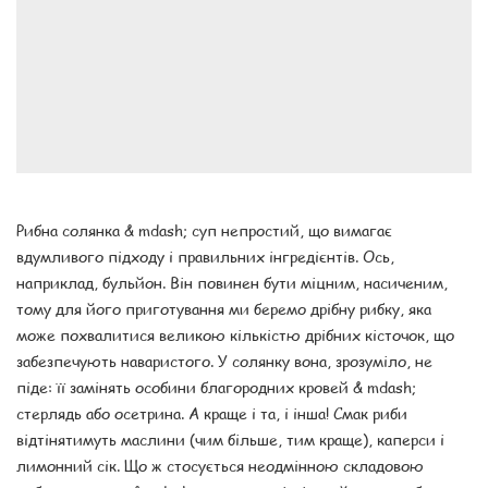
Рибна солянка & mdash; суп непростий, що вимагає
вдумливого підходу і правильних інгредієнтів. Ось,
наприклад, бульйон. Він повинен бути міцним, насиченим,
тому для його приготування ми беремо дрібну рибку, яка
може похвалитися великою кількістю дрібних кісточок, що
забезпечують наваристого. У солянку вона, зрозуміло, не
піде: її замінять особини благородних кровей & mdash;
стерлядь або осетрина. А краще і та, і інша! Смак риби
відтінятимуть маслини (чим більше, тим краще), каперси і
лимонний сік. Що ж стосується неодмінною складовою