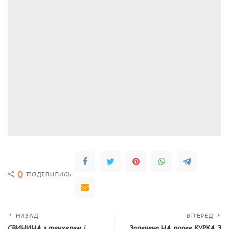
0
ПОДІЛИЛИСЬ
НАЗАД
ВПЕРЕД
СВИНИНА з фенхелем і
Запечена НА порее КУРКА З