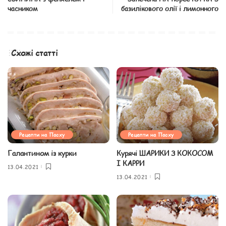
часником
базилікового олії і лимонного
Схожі статті
Рецепти на Пасху
Рецепти на Пасху
Галантином із курки
Курячі ШАРИКИ З КОКОСОМ
І КАРРИ
13.04.2021
13.04.2021