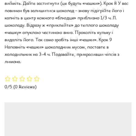
вийміть. Дайте застигнути (це будуть «чашки»). Крок 8 У вас
повинен був залишитися шоколад – знову підігрійте його і
капніть в центр кожного «блюдця» приблизно 1/3 ч. Л.
шоколаду. Відразу ж «приклейте» до теплого шоколаду
«чашку» опуклою частиною вниз. Проколіть кульку і
видаліть його. Так само зробіть інші «чашки». Крок 9
Наповніть «чашки» шоколадним мусом, поставте в
холодильник на 3-4 ч. Подавайте, прикрасивши чіпсів з
лимона.
0/5
(0 Reviews)