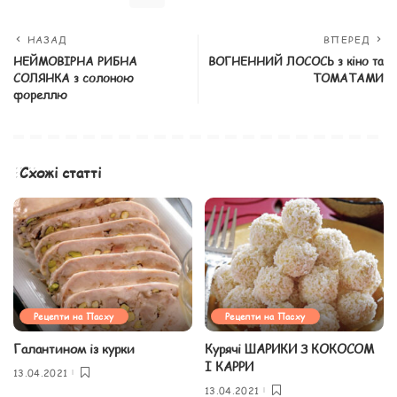
НАЗАД
ВПЕРЕД
НЕЙМОВІРНА РИБНА
ВОГНЕННИЙ ЛОСОСЬ з кіно та
СОЛЯНКА з солоною
ТОМАТАМИ
фореллю
Схожі статті
Рецепти на Пасху
Рецепти на Пасху
Галантином із курки
Курячі ШАРИКИ З КОКОСОМ
І КАРРИ
13.04.2021
13.04.2021