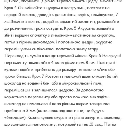
щіткою, обсушити. Дрібної теркою зніміть цедру, вичавіть сік.
Крок 4 Сік змішайте з цукром в каструльці, поставте на
середній вогонь, доведіть до кипіння, варіть, помішуючи, 7
хв. Зніміть з вогню, додайте віджатий желатин, розмішайте
до розчинення, трохи остудіть. Крок 5 Акуратно змішайте
збиті вершки спочатку з лимонно-желатиновим сиропом,
потім з гірким шоколадом і половиною цедри, акуратно
перемішуючи силіконової лопаткою знизу вгору.
Перекладіть суміш в кондитерський мішок. Крок 6 На аркуші
пергаменту намалюйте 4 кола діаметром 8 см. Повітряні
кульки надійти приблизно до розміру тенісного м'яча або
трохи більше. Крок 7 Розтопіть наламай шматочками білий
шоколад на водяній бані або в мікрохвильовій печі,
перемішавши з залишилася цедрою. За допомогою
корнетика з пергаменту або просто ложкою викладіть
шоколад на намальовані кола рівним шаром товщиною
приблизно 3 мм (коли шоколад застигне, це будуть
«блюдця»). Кожна кулька акуратно і рівно занурте в шоколад,
що залишився наполовину, потримайте так 10 сек., Потім