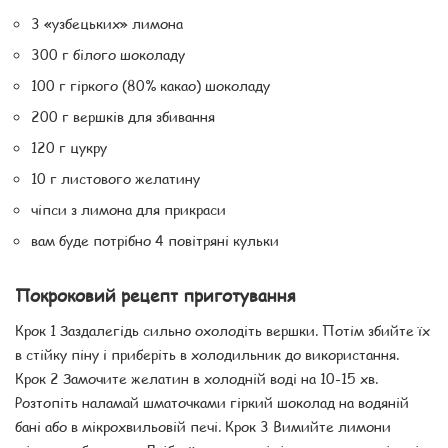
3 «узбецьких» лимона
300 г білого шоколаду
100 г гіркого (80% какао) шоколаду
200 г вершків для збивання
120 г цукру
10 г листового желатину
чіпси з лимона для прикраси
вам буде потрібно 4 повітряні кульки
Покроковий рецепт приготування
Крок 1 Заздалегідь сильно охолодіть вершки. Потім збийте їх
в стійку піну і приберіть в холодильник до використання.
Крок 2 Замочите желатин в холодній воді на 10-15 хв.
Розтопіть наламай шматочками гіркий шоколад на водяній
бані або в мікрохвильовій печі. Крок 3 Вимийте лимони