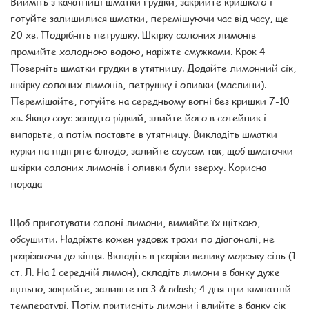
Вийміть з качатниці шматки грудки, закрийте кришкою і
готуйте залишилися шматки, перемішуючи час від часу, ще
20 хв. Подрібніть петрушку. Шкірку солоних лимонів
промийте холодною водою, наріжте смужками. Крок 4
Поверніть шматки грудки в утятницу. Додайте лимонний сік,
шкірку солоних лимонів, петрушку і оливки (маслини).
Перемішайте, готуйте на середньому вогні без кришки 7-10
хв. Якщо соус занадто рідкий, злийте його в сотейник і
випарьте, а потім поставте в утятницу. Викладіть шматки
курки на підігріте блюдо, залийте соусом так, щоб шматочки
шкірки солоних лимонів і оливки були зверху. Корисна
порада
Щоб приготувати солоні лимони, вимийте їх щіткою,
обсушити. Надріжте кожен уздовж трохи по діагоналі, не
розрізаючи до кінця. Вкладіть в розрізи велику морську сіль (1
ст. Л. На 1 середній лимон), складіть лимони в банку дуже
щільно, закрийте, залиште на 3 & ndash; 4 дня при кімнатній
температурі. Потім притисніть лимони і влийте в банку сік