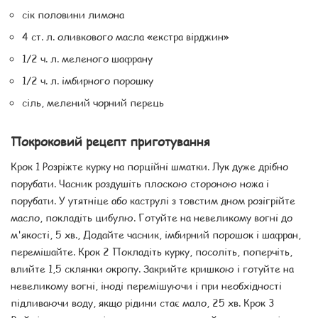
сік половини лимона
4 ст. л. оливкового масла «екстра вірджин»
1/2 ч. л. меленого шафрану
1/2 ч. л. імбирного порошку
сіль, мелений чорний перець
Покроковий рецепт приготування
Крок 1 Розріжте курку на порційні шматки. Лук дуже дрібно
порубати. Часник роздушіть плоскою стороною ножа і
порубати. У утятніце або каструлі з товстим дном розігрійте
масло, покладіть цибулю. Готуйте на невеликому вогні до
м'якості, 5 хв., Додайте часник, імбирний порошок і шафран,
перемішайте. Крок 2 Покладіть курку, посоліть, поперчіть,
влийте 1,5 склянки окропу. Закрийте кришкою і готуйте на
невеликому вогні, іноді перемішуючи і при необхідності
підливаючи воду, якщо рідини стає мало, 25 хв. Крок 3