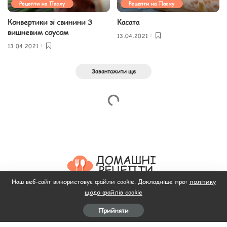
Рецепти на Пасху
Рецепти на Пасху
Конвертики зі свинини З
Касата
вишневим соусом
13.04.2021
13.04.2021
Завантажити ще
Наш веб-сайт використовує файли cookie. Докладніше про:
політику
щодо файлів cookie
Головна
Пляцок
Рецепти салатів
Рецепти
Відео
Прийняти
М’ясо