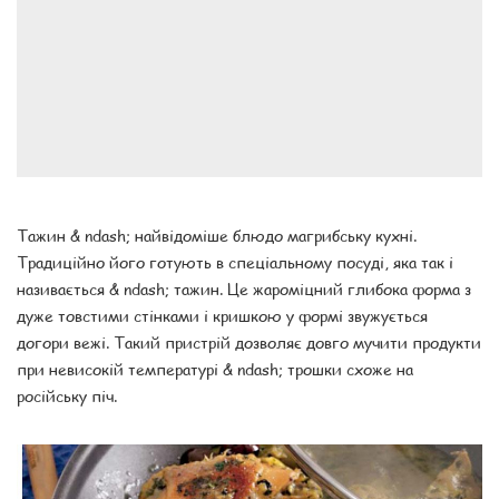
Тажин & ndash; найвідоміше блюдо магрибську кухні.
Традиційно його готують в спеціальному посуді, яка так і
називається & ndash; тажин. Це жароміцний глибока форма з
дуже товстими стінками і кришкою у формі звужується
догори вежі. Такий пристрій дозволяє довго мучити продукти
при невисокій температурі & ndash; трошки схоже на
російську піч.