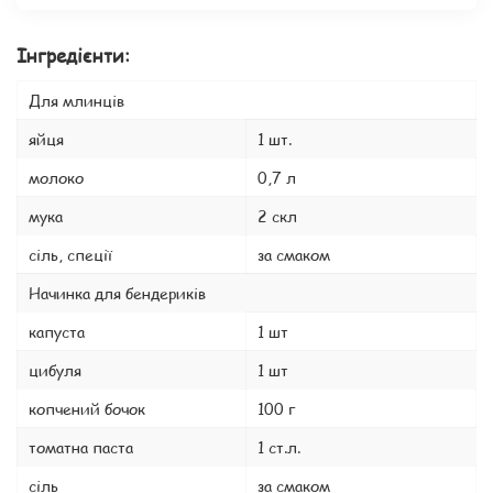
Інгредієнти:
Для млинців
яйця
1 шт.
молоко
0,7 л
мука
2 скл
сіль, спеції
за смаком
Начинка для бендериків
капуста
1 шт
цибуля
1 шт
копчений бочок
100 г
томатна паста
1 ст.л.
сіль
за смаком