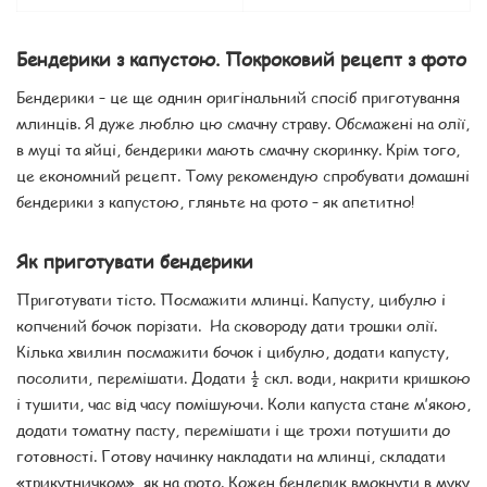
Бендерики з капустою. Покроковий рецепт з фото
Бендерики – це ще однин оригінальний спосіб приготування
млинців. Я дуже люблю цю смачну страву. Обсмажені на олії,
в муці та яйці, бендерики мають смачну скоринку. Крім того,
це економний рецепт. Тому рекомендую спробувати домашні
бендерики з капустою, гляньте на фото – як апетитно!
Як приготувати бендерики
Приготувати тісто. Посмажити млинці. Капусту, цибулю і
копчений бочок порізати. На сковороду дати трошки олії.
Кілька хвилин посмажити бочок і цибулю, додати капусту,
посолити, перемішати. Додати ½ скл. води, накрити кришкою
і тушити, час від часу помішуючи. Коли капуста стане м’якою,
додати томатну пасту, перемішати і ще трохи потушити до
готовності. Готову начинку накладати на млинці, складати
«трикутничком», як на фото. Кожен бендерик вмокнути в муку