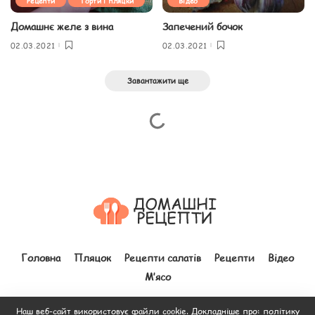
Рецепти
Торти і пляцки
Відео
Домашнє желе з вина
Запечений бочок
02.03.2021
02.03.2021
Завантажити ще
Головна
Пляцок
Рецепти салатів
Рецепти
Відео
М’ясо
Наш веб-сайт використовує файли cookie. Докладніше про:
політику