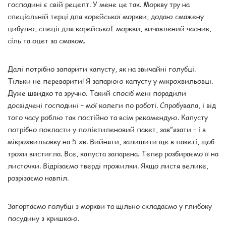
господині є свій рецепт. У мене це так. Моркву тру на
спеціальній терці для корейської моркви, додаю смажену
цибулю, спеції для корейськоЇ моркви, вичавлений часник,
сіль та оцет за смаком.
Далі потрібно запарити капусту, як на звичайні голубці.
Тільки не переварити! Я запарюю капусту у мікрохвильовці.
Дуже швидко та зручно. Такий спосіб мені порадили
досвідчені господині – мої колеги по роботі. Спробувала, і від
того часу роблю так постійно та всім рекомендую. Капусту
потрібно покласти у поліетиленовий пакет, зав”язати – і в
мікрохвильовку на 5 хв. Вийняти, залишити ще в пакеті, щоб
трохи вистигла. Все, капуста запарена. Тепер розбираємо її на
листочки. Відрізаємо тверді прожилки. Якщо листя велике,
розрізаємо навпіл.
Загортаємо голубці з моркви та щільно складаємо у глибоку
посудину з кришкою.