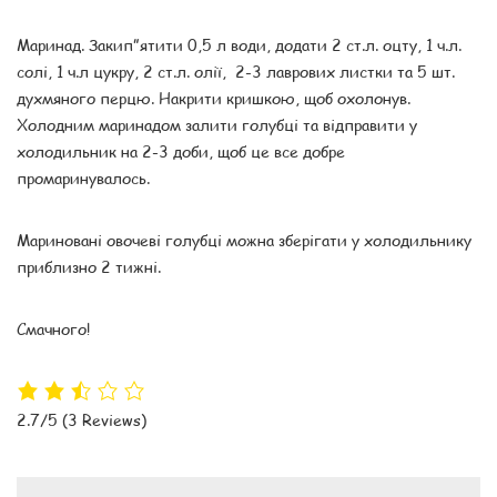
Маринад. Закип”ятити 0,5 л води, додати 2 ст.л. оцту, 1 ч.л.
солі, 1 ч.л цукру, 2 ст.л. олії, 2-3 лаврових листки та 5 шт.
духмяного перцю. Накрити кришкою, щоб охолонув.
Холодним маринадом залити голубці та відправити у
холодильник на 2-3 доби, щоб це все добре
промаринувалось.
Мариновані овочеві голубці можна зберігати у холодильнику
приблизно 2 тижні.
Смачного!
2.7/5
(3 Reviews)