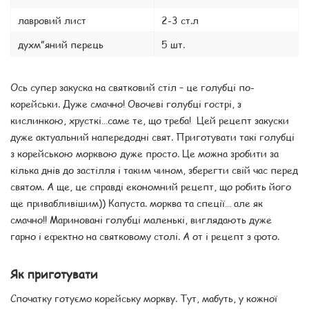
лавровий лист
2-3 ст.л
духм”яний перець
5 шт.
Ось супер закуска на святковий стіл – це голубці по-
корейськи. Дуже смачно! Овочеві голубці гострі, з
кислинкою, хрусткі…саме те, що треба! Цей рецепт закуски
дуже актуальний напередодні свят. Приготувати такі голубці
з корейською морквою дуже просто. Це можна зробити за
кілька днів до застілля і таким чином, зберегти свій час перед
святом. А ще, це справді економний рецепт, що робить його
ще привабливішим)) Капуста. морква та спеції… але як
смачно!! Мариновані голубці маленькі, виглядають дуже
гарно і ефектно на святковому столі. А от і рецепт з фото.
Як приготувати
Спочатку готуємо корейську моркву. Тут, мабуть, у кожної