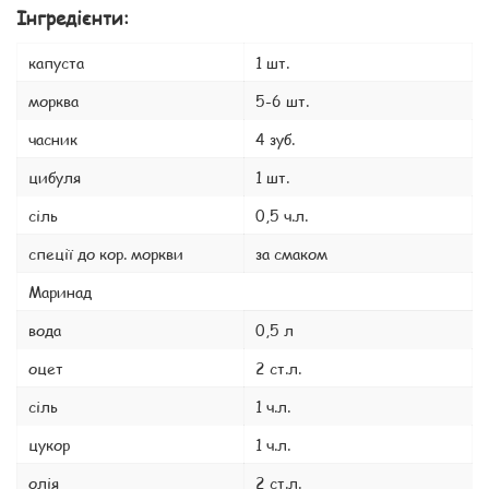
Інгредієнти:
капуста
1 шт.
морква
5-6 шт.
часник
4 зуб.
цибуля
1 шт.
сіль
0,5 ч.л.
спеції до кор. моркви
за смаком
Маринад
вода
0,5 л
оцет
2 ст.л.
сіль
1 ч.л.
цукор
1 ч.л.
олія
2 ст.л.