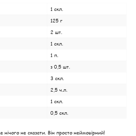
1 скл.
125 г
2 шт.
1 скл.
1 п.
з 0,5 шт.
3 скл.
2,5 ч.л.
1 скл.
0,5 скл.
е нічого не сказати. Він просто неймовірний!