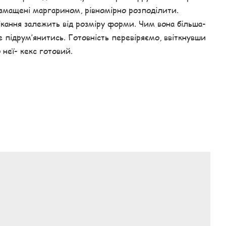
 змащені маргарином, рівномірно розподілити.
ікання залежить від розміру форми. Чим вона більша-
 підрум’янитись. Готовність перевіряємо, ввіткнувши
 неї- кекс готовий.