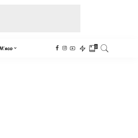
0
М’ясо