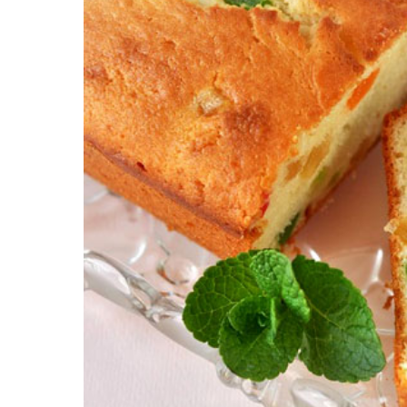
Картопля з м’ясом
Мясо по-французьки
Шинка
Рецепти із фаршу