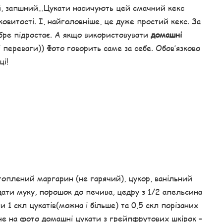
ий, запшний…Цукати насичують цей смачний кекс
итості. І, найголовніше, це дуже простий кекс. За
ре підростає. А якщо використовувати
домашні
 переваги)) Фото говорить саме за себе. Обов’язково
ці!
оплений маргарин (не гарячий), цукор, ванільний
дати муку, порошок до печива, цедру з 1/2 апельсина
и 1 скл цукатів(можна і більше) та 0,5 скл порізаних
ене на фото домашні цукати з грейпфрутових шкірок –