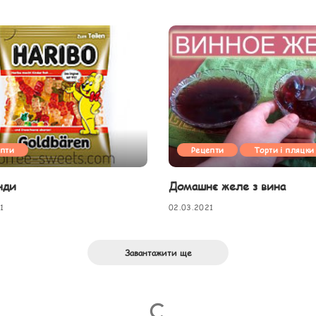
епти
Рецепти
Торти і пляцки
нди
Домашнє желе з вина
1
02.03.2021
Завантажити ще