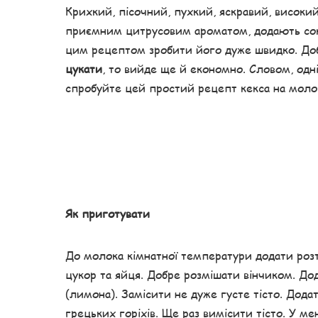
Крихкий, пісочний, пухкий, яскравий, висок
приємним цитрусовим ароматом, додають соков
цим рецептом зробити його дуже швидко. Доб
цукати
, то вийде ще й економно. Словом, одні
спробуйте цей простий рецепт кекса на моло
Як приготувати
До молока кімнатної температури додати розт
цукор та яйця. Добре розмішати вінчиком. До
(лимона). Замісити не дуже густе тісто. Додат
грецьких горіхів. Ще раз вимісити тісто. У м