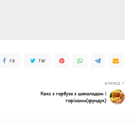
FB
TW
ВПЕРЕД
Кекс з гарбуза з шоколадом і
горіхами(фундук)