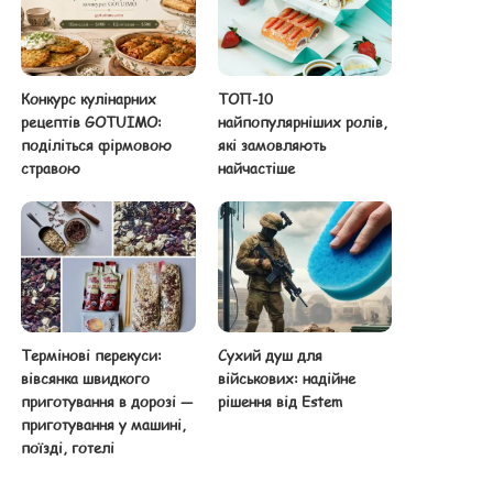
Конкурс кулінарних
ТОП-10
рецептів GOTUIMO:
найпопулярніших ролів,
поділіться фірмовою
які замовляють
стравою
найчастіше
Термінові перекуси:
Сухий душ для
вівсянка швидкого
військових: надійне
приготування в дорозі —
рішення від Estem
приготування у машині,
поїзді, готелі